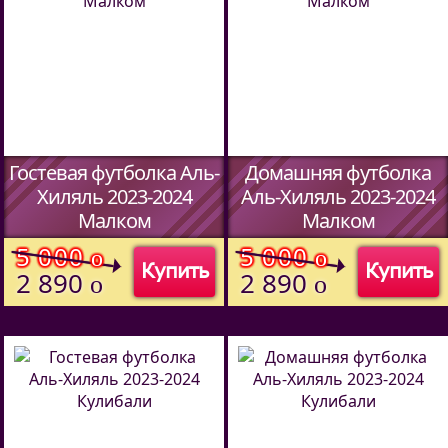
Гостевая футболка Аль-
Домашняя футболка
Хиляль 2023-2024
Аль-Хиляль 2023-2024
Малком
Малком
(Код:
5913709
)
(Код:
5913709
)
5 000
5 000
o
o
Купить
Купить
2 890
2 890
o
o