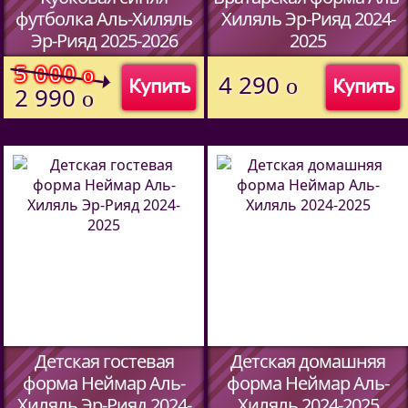
футболка Аль-Хиляль
Хиляль Эр-Рияд 2024-
Эр-Рияд 2025-2026
2025
(Код:
5913709
)
(Код:
00
)
5 000
o
4 290
o
Купить
Купить
2 990
o
Детская гостевая
Детская домашняя
форма Неймар Аль-
форма Неймар Аль-
Хиляль Эр-Рияд 2024-
Хиляль 2024-2025