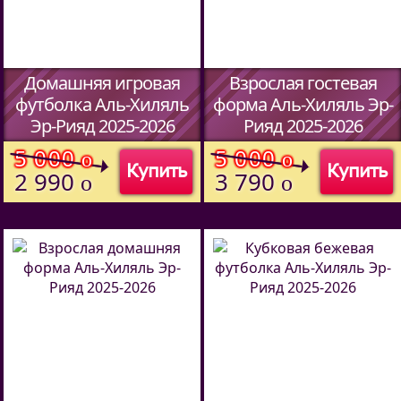
Домашняя игровая
Взрослая гостевая
футболка Аль-Хиляль
форма Аль-Хиляль Эр-
Эр-Рияд 2025-2026
Рияд 2025-2026
(Код:
5913709
)
(Код:
634870127
)
5 000
5 000
o
o
Купить
Купить
2 990
3 790
o
o