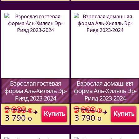
Взрослая гостевая
Взрослая домашняя
форма Аль-Хиляль Эр-
форма Аль-Хиляль Эр-
Рияд 2023-2024
Рияд 2023-2024
(Код:
00
)
(Код:
634870127
)
5 000
5 000
o
o
Купить
Купить
3 790
3 790
o
o