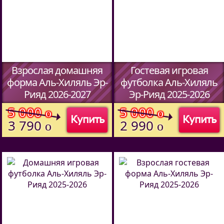
Взрослая домашняя
Гостевая игровая
форма Аль-Хиляль Эр-
футболка Аль-Хиляль
Рияд 2026-2027
Эр-Рияд 2025-2026
(Код:
634870127
)
(Код:
5913709
)
5 000
5 000
o
o
Купить
Купить
3 790
2 990
o
o