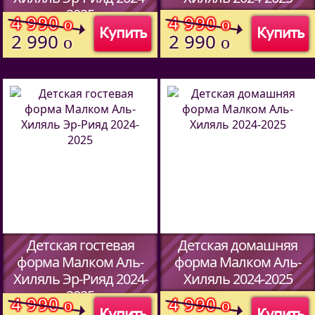
2025
(Код:
00
)
4 990
4 990
o
o
Купить
Купить
(Код:
00
)
2 990
2 990
o
o
Детская гостевая
Детская домашняя
форма Малком Аль-
форма Малком Аль-
Хиляль Эр-Рияд 2024-
Хиляль 2024-2025
2025
(Код:
00
)
4 990
4 990
o
o
Купить
Купить