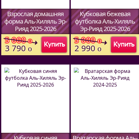
Взрослая домашняя
Кубковая бежевая
форма Аль-Хиляль Эр-
футболка Аль-Хиляль
Рияд 2025-2026
Эр-Рияд 2025-2026
(Код:
634870127
)
(Код:
5913709
)
5 000
5 000
o
o
Купить
Купить
3 790
2 990
o
o
Кубковая синяя
Вратарская форма Аль-