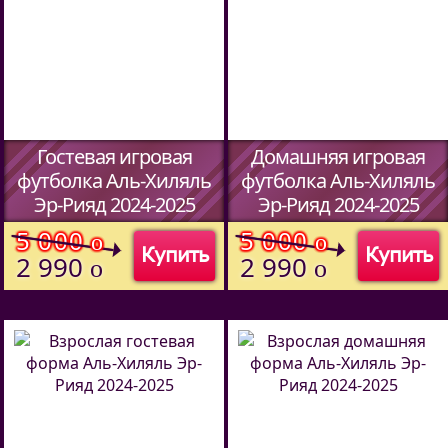
Гостевая игровая
Домашняя игровая
футболка Аль-Хиляль
футболка Аль-Хиляль
Эр-Рияд 2024-2025
Эр-Рияд 2024-2025
(Код:
5913709
)
(Код:
5913709
)
5 000
5 000
o
o
Купить
Купить
2 990
2 990
o
o