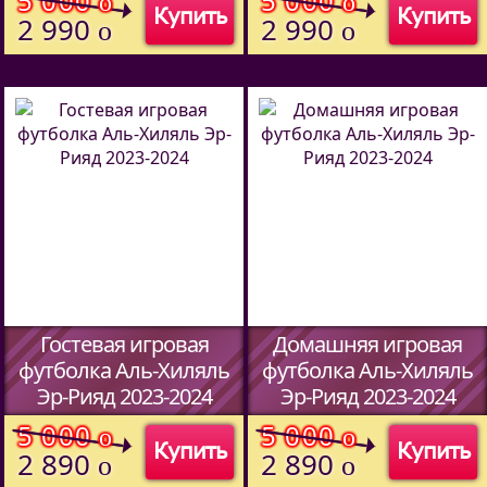
5 000
5 000
o
o
Купить
Купить
2 990
2 990
o
o
Гостевая игровая
Домашняя игровая
футболка Аль-Хиляль
футболка Аль-Хиляль
Эр-Рияд 2023-2024
Эр-Рияд 2023-2024
(Код:
5913709
)
(Код:
5913709
)
5 000
5 000
o
o
Купить
Купить
2 890
2 890
o
o