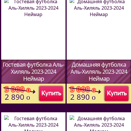
Гостевая футболка Аль-
Домашняя футболка
Хиляль 2023-2024
Аль-Хиляль 2023-2024
Неймар
Неймар
(Код:
5913709
)
(Код:
5913709
)
5 000
5 000
o
o
Купить
Купить
2 890
2 890
o
o