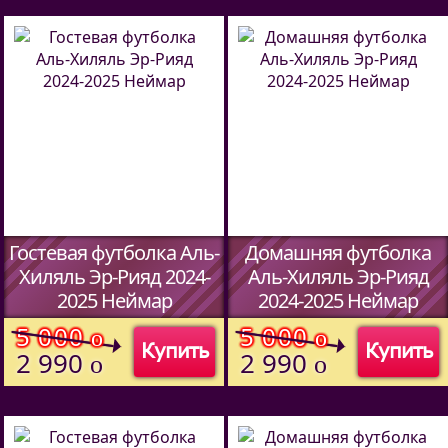
Гостевая футболка Аль-
Домашняя футболка
Хиляль Эр-Рияд 2024-
Аль-Хиляль Эр-Рияд
2025 Неймар
2024-2025 Неймар
(Код:
5913709
)
(Код:
5913709
)
5 000
5 000
o
o
Купить
Купить
2 990
2 990
o
o