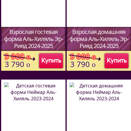
Взрослая гостевая
Взрослая домашняя
форма Аль-Хиляль Эр-
форма Аль-Хиляль Эр-
Рияд 2024-2025
Рияд 2024-2025
(Код:
634870127
)
(Код:
634870127
)
5 000
5 000
o
o
Купить
Купить
3 790
3 790
o
o