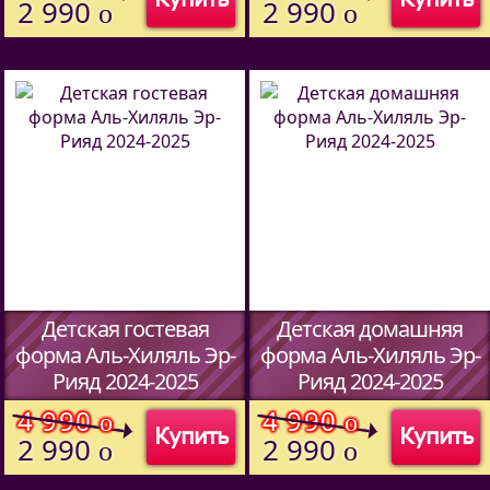
(Код:
00
)
2 990
2 990
o
o
Детская гостевая
Детская домашняя
форма Аль-Хиляль Эр-
форма Аль-Хиляль Эр-
Рияд 2024-2025
Рияд 2024-2025
(Код:
00
)
(Код:
00
)
4 990
4 990
o
o
Купить
Купить
2 990
2 990
o
o