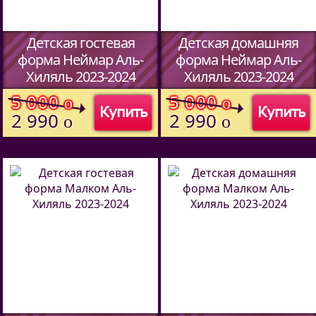
Детская гостевая
Детская домашняя
форма Неймар Аль-
форма Неймар Аль-
Хиляль 2023-2024
Хиляль 2023-2024
(Код:
00
)
(Код:
00
)
5 000
5 000
o
o
Купить
Купить
2 990
2 990
o
o