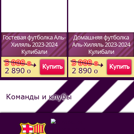
Гостевая футболка Аль-
Домашняя футболка
Хиляль 2023-2024
Аль-Хиляль 2023-2024
Кулибали
Кулибали
(Код:
5913709
)
(Код:
5913709
)
5 000
5 000
o
o
Купить
Купить
2 890
2 890
o
o
Команды и клубы