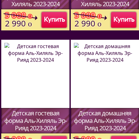
Хиляль 2023-2024
Хиляль 2023-2024
(Код:
00
)
(Код:
00
)
5 000
5 000
o
o
Купить
Купить
2 990
2 990
o
o
Детская гостевая
Детская домашняя
форма Аль-Хиляль Эр-
форма Аль-Хиляль Эр-
Рияд 2023-2024
Рияд 2023-2024
(Код:
00
)
(Код:
00
)