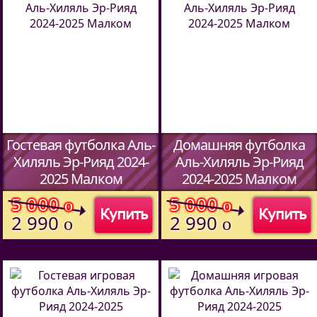
Гостевая футболка Аль-
Домашняя футболка
Хиляль Эр-Рияд 2024-
Аль-Хиляль Эр-Рияд
2025 Малком
2024-2025 Малком
(Код:
5913709
)
(Код:
5913709
)
5 000
5 000
o
o
Купить
Купить
2 990
2 990
o
o