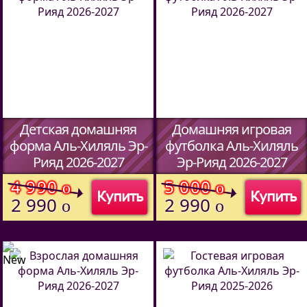
Детская домашняя
Домашняя игровая
форма Аль-Хиляль Эр-
футболка Аль-Хиляль
Рияд 2026-2027
Эр-Рияд 2026-2027
(Код:
00
)
(Код:
5913709
)
4 990
5 000
o
o
Купить
Купить
2 990
2 990
o
o