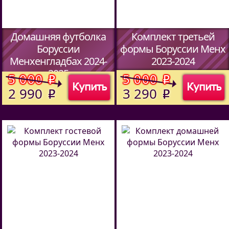
Домашняя футболка
Комплект третьей
Боруссии
формы Боруссии Менх
Менхенгладбах 2024-
2023-2024
2025
(Код:
00
)
5 000
5 000
o
o
Купить
Купить
(Код:
513970114
)
2 990
3 290
o
o