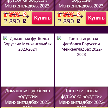
Менхенгладбах 2023-
Менхенгладбах 2023-
2024
2024
5 000
5 000
o
o
Купить
Купить
(Код:
513970114
)
(Код:
513970114
)
2 890
2 890
o
o
Домашняя футболка
Третья игровая
Боруссии
футболка Боруссии
Менхенгладбах 2023-
Менхенгладбах 2022-
2024
2023