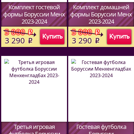
Комплект гостевой
Комплект домашней
формы Боруссии Менх
формы Боруссии Менх
2023-2024
2023-2024
(Код:
00
)
(Код:
00
)
5 000
5 000
o
o
Купить
Купить
3 290
3 290
o
o
Третья игровая
Гостевая футболка
футболка Боруссии
Боруссии