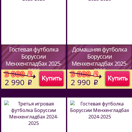
Гостевая футболка
Домашняя футболка
Боруссии
Боруссии
Менхенгладбах 2025-
Менхенгладбах 2025-
2026
2026
5 000
5 000
o
o
Купить
Купить
(Код:
513970114
)
(Код:
513970114
)
2 990
2 990
o
o