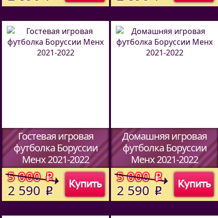
Гостевая игровая
Домашняя игровая
футболка Боруссии
футболка Боруссии
Менх 2021-2022
Менх 2021-2022
(Код:
)
(Код:
)
5 000
5 000
o
o
Купить
Купить
2 590
2 590
o
o