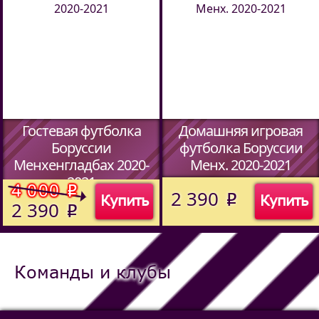
Гостевая футболка
Домашняя игровая
Боруссии
футболка Боруссии
Менхенгладбах 2020-
Менх. 2020-2021
2021
(Код:
)
4 000
o
2 390
Купить
Купить
o
(Код:
)
2 390
o
Команды и клубы