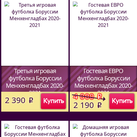
Третья игровая
Гостевая ЕВРО
футболка Боруссии
футболка Боруссии
Менхенгладбах 2020-
Менхенгладбах 2020-
2021
2021
4 000
o
2 390
Купить
Купить
o
(Код:
)
(Код:
)
2 190
o