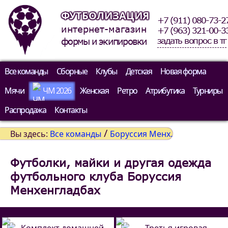
ФУТБОЛИЗАЦИЯ
+7 (911) 080-73-2
интернет-магазин
+7 (963) 321-00-3
задать вопрос в тг
формы и экипировки
Все команды
Сборные
Клубы
Детская
Новая форма
Мячи
ЧМ 2026
Женская
Ретро
Атрибутика
Турниры
Распродажа
Контакты
/
Вы здесь:
Все команды
Боруссия Менх.
Футболки, майки и другая одежда
футбольного клуба Боруссия
Менхенгладбах