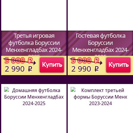
Третья игровая
Гостевая футболка
футболка Боруссии
Боруссии
Менхенгладбах 2024-
Менхенгладбах 2024-
2025
2025
5 000
5 000
o
o
Купить
Купить
(Код:
513970114
)
(Код:
513970114
)
2 990
2 990
o
o