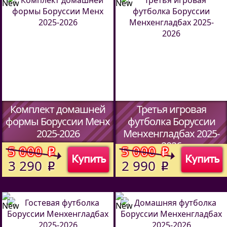
Комплект домашней
Третья игровая
формы Боруссии Менх
футболка Боруссии
2025-2026
Менхенгладбах 2025-
2026
(Код:
00
)
5 000
5 000
o
o
Купить
Купить
(Код:
513970114
)
3 290
2 990
o
o