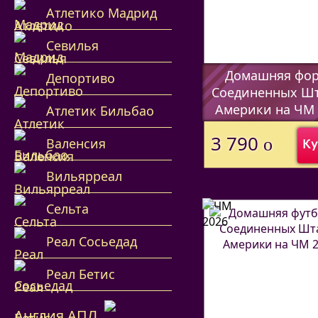
Атлетико Мадрид
Севилья
Домашняя фо
Депортиво
Соединенных Ш
Америки на ЧМ 
Атлетик Бильбао
(Код:
530770112
)
3 790
o
Валенсия
Ку
Вильярреал
Сельта
Реал Сосьедад
Реал Бетис
Англия АПЛ