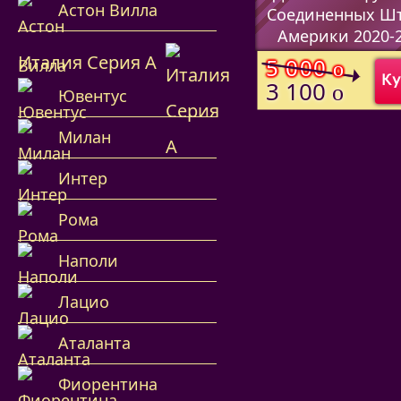
Астон Вилла
Соединенных Ш
Америки 2020-
Италия Серия А
(Код:
)
5 000
o
Ку
3 100
o
Ювентус
Милан
Интер
Рома
Наполи
Лацио
Аталанта
Фиорентина