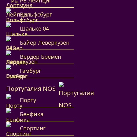
РБ Лейпциг
Вольфсбург
Шальке 04
Байер Леверкузен
Вердер Бремен
Гамбург
Португалия NOS
Порту
Бенфика
Спортинг