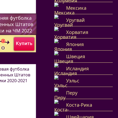
Мексика
няя футболка
Уругвай
енных Штатов
и на ЧМ 2022
Хорватия
70112
)
0
o
Купить
Япония
0
o
Швеция
Исландия
Уэльс
Перу
Коста-Рика
Швейцария