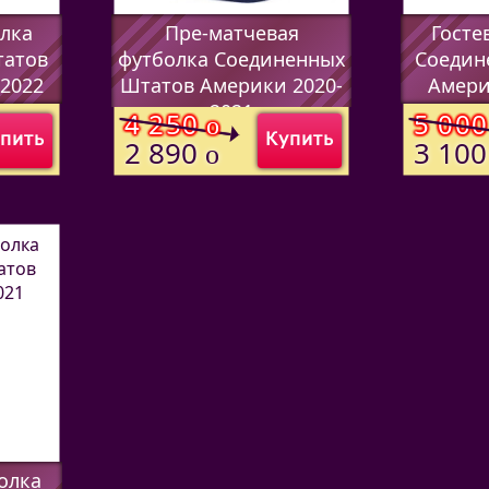
олка
Пре-матчевая
Госте
татов
футболка Соединенных
Соедин
2022
Штатов Америки 2020-
Амери
2021
(Код:
)
4 250
5 00
o
пить
Купить
(Код:
)
2 890
3 10
o
олка