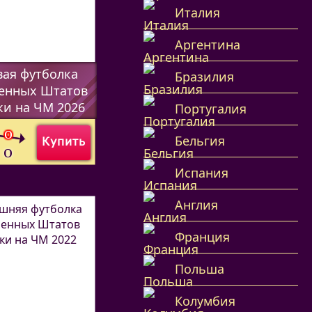
Италия
Аргентина
вая футболка
Бразилия
енных Штатов
и на ЧМ 2026
Португалия
70112
)
0
o
Бельгия
Купить
0
o
Испания
Англия
Франция
Польша
Колумбия