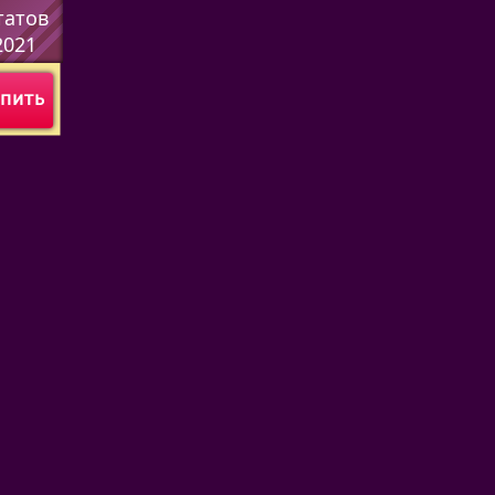
татов
2021
пить