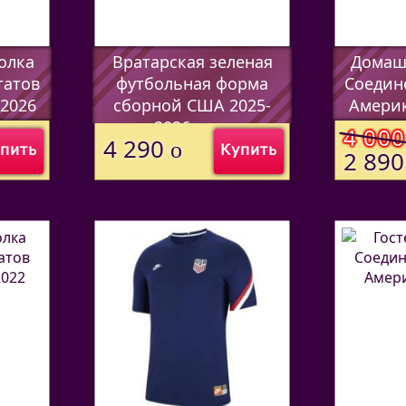
олка
Вратарская зеленая
Домаш
татов
футбольная форма
Соедин
2026
сборной США 2025-
Америк
2026 года
(Код:
5307
4 00
4 290
o
пить
Купить
(Код:
44597338
)
2 89