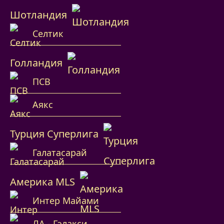
Шотландия
Селтик
Голландия
ПСВ
Аякс
Турция Суперлига
Галатасарай
Америка MLS
Интер Майами
ЛА - Гэлакси