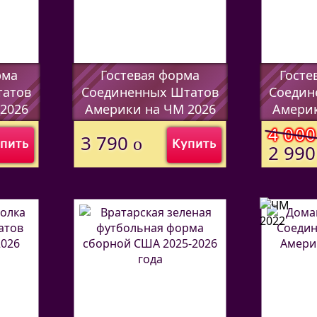
рма
Гостевая форма
Госте
татов
Соединенных Штатов
Соедин
2026
Америки на ЧМ 2026
Америк
(Код:
530770112
)
(Код:
5307
4 00
3 790
o
пить
Купить
2 99