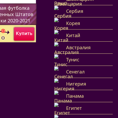
вая футболка
Сербия
енных Штатов
ки 2020-2021
Корея
0
o
Купить
0
Китай
o
Австралия
Тунис
Сенегал
Нигерия
Панама
Египет