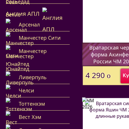
Англия АПЛ
Арсенал
Манчестер Сити
Вратарская че
Манчестер
форма Акинфе
России ЧМ 20
Юнайтед
(Код:
44597338
)
4 290
o
Ку
Ливерпуль
Челси
Тоттенхэм
Вест Хэм