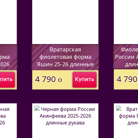
Вратарская
Фиоле
рма
фиолетовая форма
России 
2026
Яшин 25-26 длинные
длин
рукава
(Код:
4459
4 790
4 79
o
пить
Купить
(Код:
44597338
)