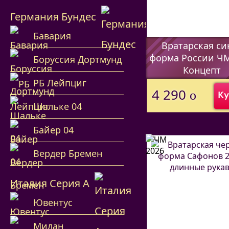
Германия Бундес
Бавария
Вратарская си
форма России ЧМ
Боруссия Дортмунд
Концепт
РБ Лейпциг
(Код:
44597338
)
4 290
o
Ку
Шальке 04
Байер 04
Вердер Бремен
Италия Серия А
Ювентус
Милан