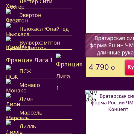
Лестер Сити
Эвертон
Ньюкасл Юнайтед
Вратарская си
Вулверхэмптон
форма Яшин ЧМ
длинные рука
Франция Лига 1
(Код:
44597338
)
4 790
o
Ку
ПСЖ
Монако
Лион
Марсель
Лилль