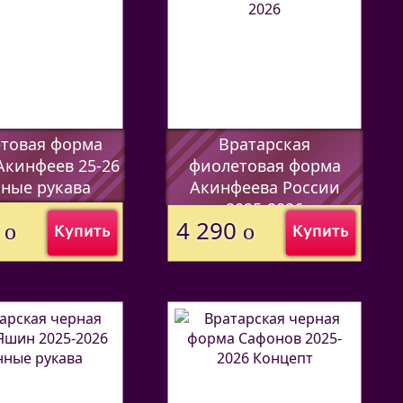
товая форма
Вратарская
Акинфеев 25-26
фиолетовая форма
ные рукава
Акинфеева России
2025-2026
7338
)
0
4 290
o
o
Купить
Купить
(Код:
44597338
)