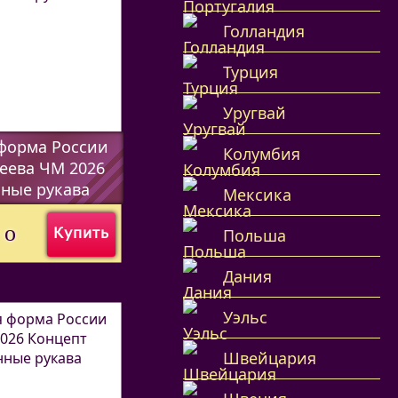
Голландия
Турция
Уругвай
форма России
Колумбия
еева ЧМ 2026
ные рукава
Мексика
7338
)
0
o
Купить
Польша
Дания
Уэльс
Швейцария