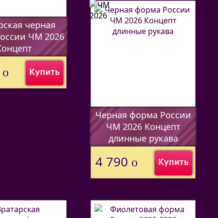
рская черная
оссии ЧМ 2026
Концепт
7338
)
0
o
Купить
Черная форма России
ЧМ 2026 Концепт
длинные рукава
(Код:
44597338
)
4 790
o
Купить