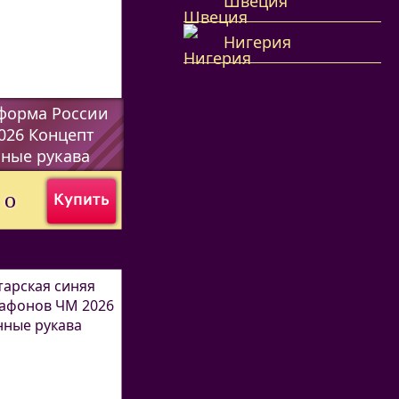
Швеция
Нигерия
форма России
026 Концепт
ные рукава
7338
)
0
o
Купить