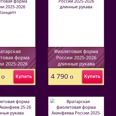
атарская
Фиолетовая форма
товая форма
России 2025-2026
и 2025-2026
длинные рукава
Концепт
(Код:
44597338
)
0
4 790
o
o
Купить
Купить
7338
)