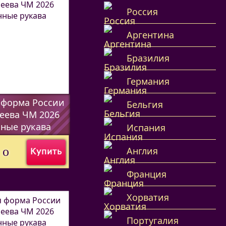
Россия
Аргентина
Бразилия
Германия
 форма России
Бельгия
еева ЧМ 2026
ные рукава
Испания
7338
)
0
o
Англия
Купить
Франция
Хорватия
Португалия