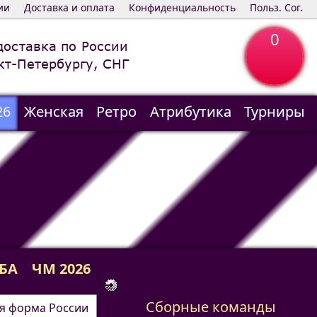
ии
Доставка и оплата
Конфиденциальность
Польз. Сог.
0
доставка по России
кт-Петербургу, СНГ
26
Женская
Ретро
Атрибутика
Турниры
БА
ЧМ 2026
Сборные команды