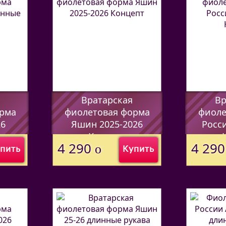
Вратарская
Вр
рма
фиолетовая форма
фиоле
26
Яшин 2025-2026
Росси
ва
Концепт
4 290
4 29
o
пить
Купить
(Код:
44597338
)
(Код:
4459