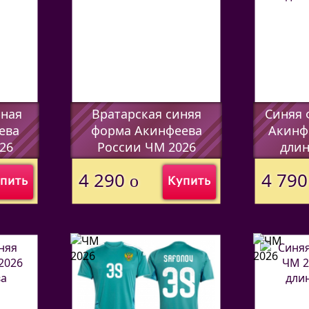
рная
Вратарская синяя
Синяя 
ева
форма Акинфеева
Акинф
26
России ЧМ 2026
длин
(Код:
44597338
)
(Код:
4459
4 290
4 79
o
пить
Купить