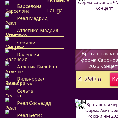
Барселона
Реал Мадрид
Атлетико Мадрид
Севилья
Вратарская че
Валенсия
форма Сафоно
2026 Концеп
Атлетик Бильбао
(Код:
44597338
)
4 290
o
Вильярреал
Ку
Сельта
Реал Сосьедад
Реал Бетис