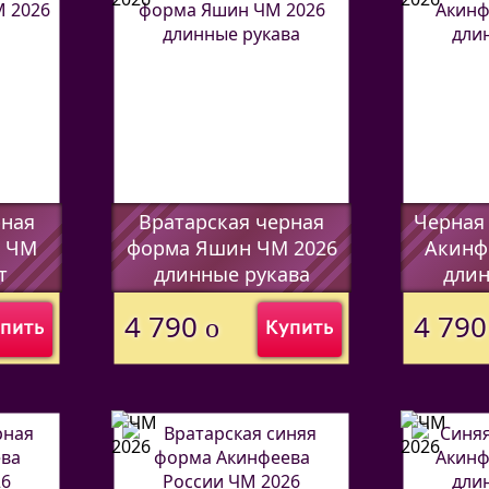
рная
Вратарская черная
Черная
в ЧМ
форма Яшин ЧМ 2026
Акинф
т
длинные рукава
длин
(Код:
44597338
)
(Код:
4459
4 790
4 79
o
пить
Купить