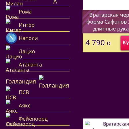
Рома
Вратарская че
форма Сафонов 
Интер
длинные рука
(Код:
44597338
)
Наполи
4 790
o
Ку
Лацио
Аталанта
Голландия
ПСВ
Аякс
Фейеноорд