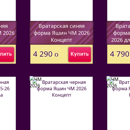
няя
Вратарская синяя
Врата
 2026
форма Яшин ЧМ 2026
форма
Концепт
2026 д
(Код:
44597338
)
(Код:
4459
4 290
4 79
o
пить
Купить