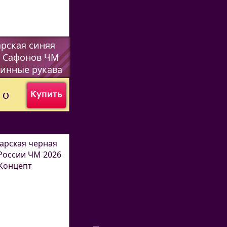
рская синяя
 Сафонов ЧМ
линные рукава
7338
)
0
o
Купить