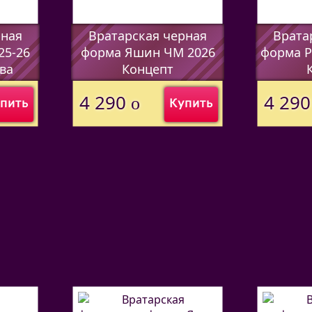
рная
Вратарская черная
Врата
25-26
форма Яшин ЧМ 2026
форма Р
ва
Концепт
(Код:
44597338
)
(Код:
4459
4 290
4 29
o
пить
Купить