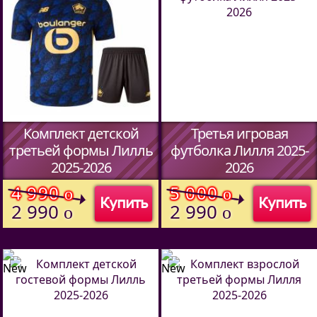
Комплект детской
Третья игровая
третьей формы Лилль
футболка Лилля 2025-
2025-2026
2026
(Код:
51487094
)
(Код:
51457094
)
4 990
5 000
o
o
Купить
Купить
2 990
2 990
o
o