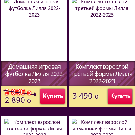
Домашняя игровая
Комплект взрослой
футболка Лилля 2022-
третьей формы Лилля
2023
2022-2023
(Код:
51457094
)
(Код:
51427094
)
5 000
o
3 490
o
Купить
Купить
2 890
o