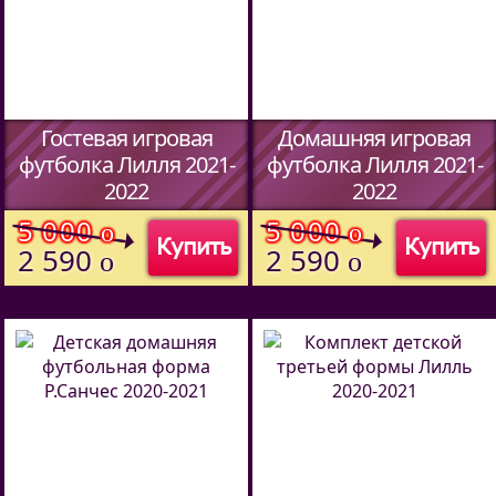
Гостевая игровая
Домашняя игровая
футболка Лилля 2021-
футболка Лилля 2021-
2022
2022
(Код:
34737094
)
(Код:
)
5 000
5 000
o
o
Купить
Купить
2 590
2 590
o
o