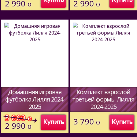
2 990
2 990
o
o
Домашняя игровая
Комплект взрослой
футболка Лилля 2024-
третьей формы Лилля
2025
2024-2025
(Код:
51457094
)
(Код:
51427094
)
5 000
o
3 790
o
Купить
Купить
2 990
o