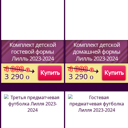
Комплект детской
Комплект детской
гостевой формы
домашней формы
Лилль 2023-2024
Лилль 2023-2024
(Код:
51487094
)
(Код:
51487094
)
4 000
4 000
o
o
Купить
Купить
3 290
3 290
o
o