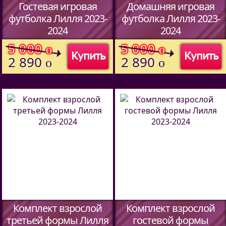
Гостевая игровая
Домашняя игровая
футболка Лилля 2023-
футболка Лилля 2023-
2024
2024
(Код:
51457094
)
(Код:
51457094
)
5 000
5 000
o
o
Купить
Купить
2 890
2 890
o
o
Комплект взрослой
Комплект взрослой
третьей формы Лилля
гостевой формы