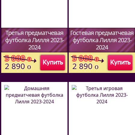
Третья предматчевая
Гостевая предматчевая
футболка Лилля 2023-
футболка Лилля 2023-
2024
2024
(Код:
51457094
)
(Код:
51457094
)
5 000
5 000
o
o
Купить
Купить
2 890
2 890
o
o