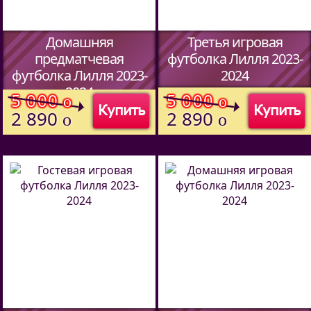
Домашняя
Третья игровая
предматчевая
футболка Лилля 2023-
футболка Лилля 2023-
2024
2024
(Код:
51457094
)
5 000
5 000
o
o
Купить
Купить
(Код:
51457094
)
2 890
2 890
o
o