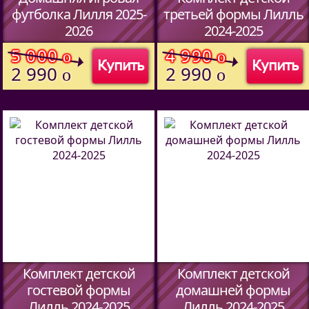
футболка Лилля 2025-
третьей формы Лилль
2026
2024-2025
(Код:
51457094
)
(Код:
51487094
)
5 000
4 990
o
o
Купить
Купить
2 990
2 990
o
o
Комплект детской
Комплект детской
гостевой формы
домашней формы
Лилль 2024-2025
Лилль 2024-2025