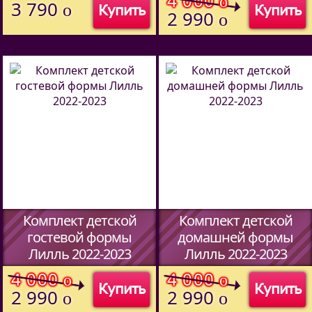
4 000
o
3 790
o
Купить
Купить
2 990
o
Комплект детской
Комплект детской
гостевой формы
домашней формы
Лилль 2022-2023
Лилль 2022-2023
(Код:
51487094
)
(Код:
51487094
)
4 000
4 000
o
o
Купить
Купить
2 990
2 990
o
o