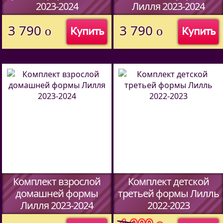
2023-2024
Лилля 2023-2024
(Код:
51427094
)
(Код:
51427094
)
3 790
3 790
o
o
Купить
Купить
Комплект взрослой
Комплект детской
домашней формы
третьей формы Лилль
Лилля 2023-2024
2022-2023
(Код:
51427094
)
(Код:
51487094
)