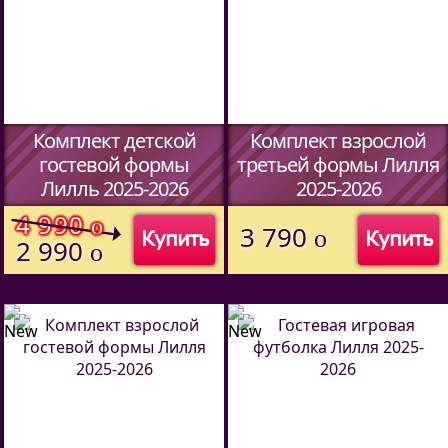
Комплект детской
Комплект взрослой
гостевой формы
третьей формы Лилля
Лилль 2025-2026
2025-2026
(Код:
51487094
)
(Код:
51427094
)
4 990
o
3 790
o
Купить
Купить
2 990
o