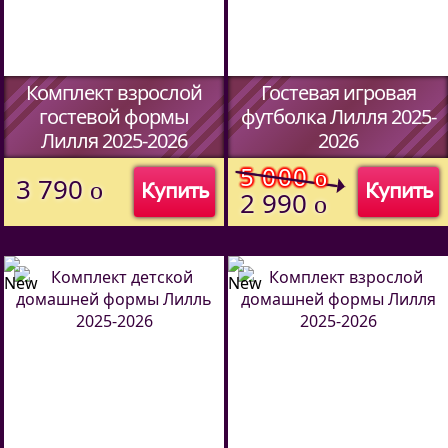
Комплект взрослой
Гостевая игровая
гостевой формы
футболка Лилля 2025-
Лилля 2025-2026
2026
(Код:
51427094
)
(Код:
51457094
)
5 000
o
3 790
o
Купить
Купить
2 990
o