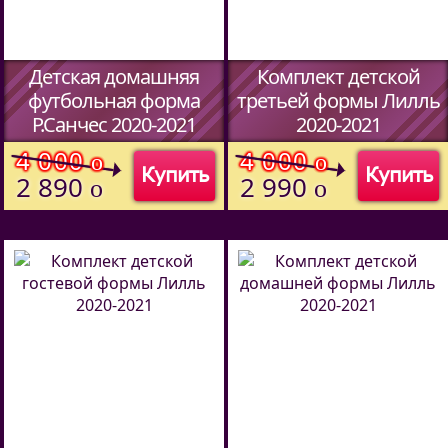
Детская домашняя
Комплект детской
футбольная форма
третьей формы Лилль
Р.Санчес 2020-2021
2020-2021
(Код:
)
(Код:
)
4 000
4 000
o
o
Купить
Купить
2 890
2 990
o
o