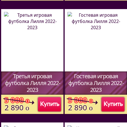
Третья игровая
Гостевая игровая
футболка Лилля 2022-
футболка Лилля 2022-
2023
2023
(Код:
51457094
)
(Код:
51457094
)
5 000
5 000
o
o
Купить
Купить
2 890
2 890
o
o