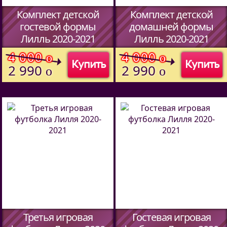
Комплект детской
Комплект детской
гостевой формы
домашней формы
Лилль 2020-2021
Лилль 2020-2021
(Код:
)
(Код:
)
4 000
4 000
o
o
Купить
Купить
2 990
2 990
o
o
Третья игровая
Гостевая игровая