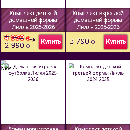
Комплект детской
Комплект взрослой
домашней формы
домашней формы
Лилль 2025-2026
Лилля 2025-2026
(Код:
51487094
)
(Код:
51427094
)
4 990
o
3 790
o
Купить
Купить
2 990
o
Домашняя игровая
Комплект детской