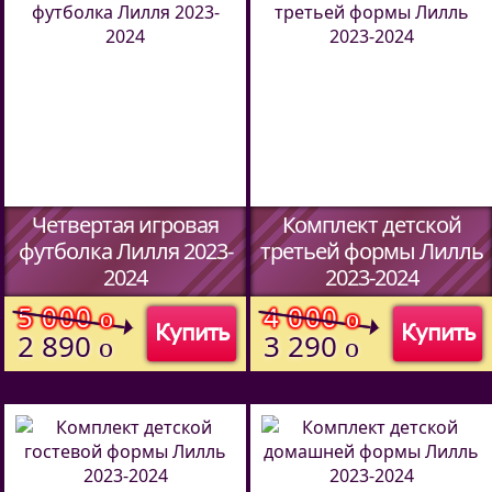
Четвертая игровая
Комплект детской
футболка Лилля 2023-
третьей формы Лилль
2024
2023-2024
(Код:
51457094
)
(Код:
51487094
)
5 000
4 000
o
o
Купить
Купить
2 890
3 290
o
o