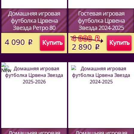
Домашняя игровая
Гостевая игровая
футболка Црвена
футболка Црвена
Звезда Ретро 80
Звезда 2024-2025
(Код:
70121
)
(Код:
70121
)
4 000
o
4 090
Купить
Купить
o
2 890
o
Домашняя игровая
Домашняя игровая