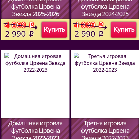
футболка Црвена
футболка Црвена
Звезда 2025-2026
Звезда 2024-2025
(Код:
70121
)
(Код:
70121
)
4 000
4 000
o
o
Купить
Купить
2 990
2 990
o
o
Домашняя игровая
Третья игровая
футболка Црвена
футболка Црвена
Звезда 2022-2023
Звезда 2022-2023