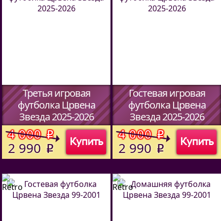
Третья игровая
Гостевая игровая
футболка Црвена
футболка Црвена
Звезда 2025-2026
Звезда 2025-2026
(Код:
70121
)
(Код:
70121
)
4 000
4 000
o
o
Купить
Купить
2 990
2 990
o
o