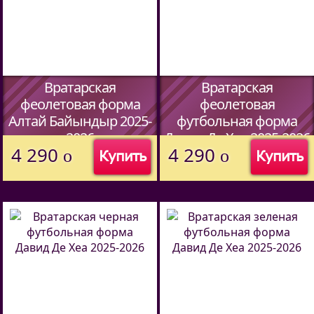
Вратарская
Вратарская
феолетовая форма
феолетовая
Алтай Байындыр 2025-
футбольная форма
2026
Давид Де Хеа 2025-2026
4 290
4 290
o
o
Купить
Купить
(Код:
44597338
)
(Код:
44597338
)