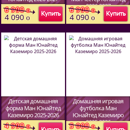
2026-2027
(Код:
4561701
)
6 990
6 990
o
o
Купить
Купить
(Код:
4561701
)
4 090
4 090
o
o
Детская домашняя
Домашняя игровая
форма Ман Юнайтед
футболка Ман
Каземиро 2025-2026
Юнайтед Каземиро
2025-2026
(Код:
5902701
)
4 990
5 000
o
o
Купить
Купить