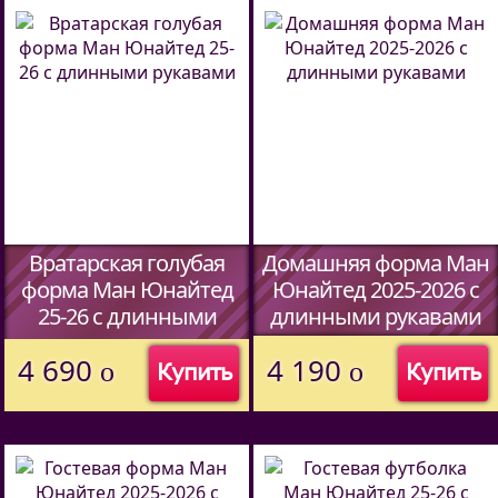
Вратарская голубая
Домашняя форма Ман
форма Ман Юнайтед
Юнайтед 2025-2026 c
25-26 c длинными
длинными рукавами
рукавами
(Код:
46807339
)
4 690
4 190
o
o
Купить
Купить
(Код:
46807339
)