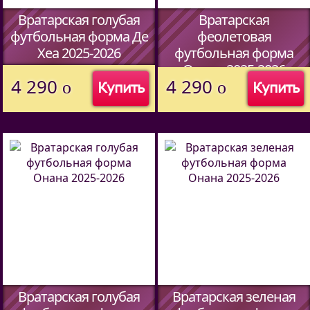
Вратарская голубая
Вратарская
футбольная форма Де
феолетовая
Хеа 2025-2026
футбольная форма
Онана 2025-2026
(Код:
44597338
)
4 290
4 290
o
o
Купить
Купить
(Код:
44597338
)
Вратарская голубая
Вратарская зеленая