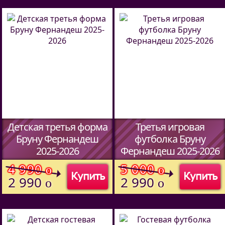
Детская третья форма
Третья игровая
Бруну Фернандеш
футболка Бруну
2025-2026
Фернандеш 2025-2026
(Код:
5902701
)
(Код:
4560701
)
4 990
5 000
o
o
Купить
Купить
2 990
2 990
o
o