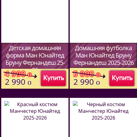
Детская домашняя
Домашняя футболка
форма Ман Юнайтед
Ман Юнайтед Бруну
Бруну Фернандеш 25-
Фернандеш 2025-2026
26
(Код:
4560701
)
4 990
5 000
o
o
Купить
Купить
(Код:
5902701
)
2 990
2 990
o
o