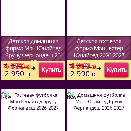
Детская домашняя
Детская гостевая
форма Ман Юнайтед
форма Манчестер
Бруну Фернандеш 26-
Юнайтед 2026-2027
27
(Код:
5902701
)
4 990
4 990
o
o
Купить
Купить
(Код:
5902701
)
2 990
2 990
o
o