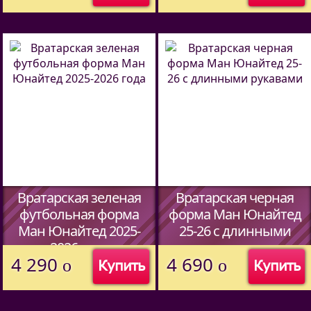
(Код:
44597338
)
Вратарская зеленая
Вратарская черная
футбольная форма
форма Ман Юнайтед
Ман Юнайтед 2025-
25-26 c длинными
2026 года
рукавами
4 290
4 690
o
o
Купить
Купить
(Код:
44597338
)
(Код:
46807339
)