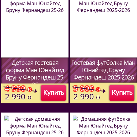
Детская гостевая
Гостевая футболка Ман
форма Ман Юнайтед
Юнайтед Бруну
Бруну Фернандеш 25-
Фернандеш 2025-2026
26
(Код:
4560701
)
4 990
5 000
o
o
Купить
Купить
(Код:
5902701
)
2 990
2 990
o
o