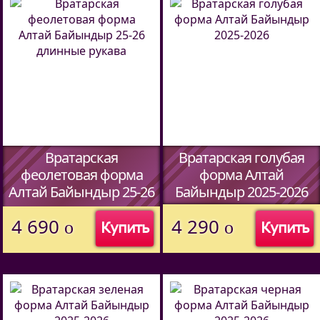
Вратарская
Вратарская голубая
феолетовая форма
форма Алтай
Алтай Байындыр 25-26
Байындыр 2025-2026
длинные рукава
(Код:
44597338
)
4 690
4 290
o
o
Купить
Купить
(Код:
44597338
)