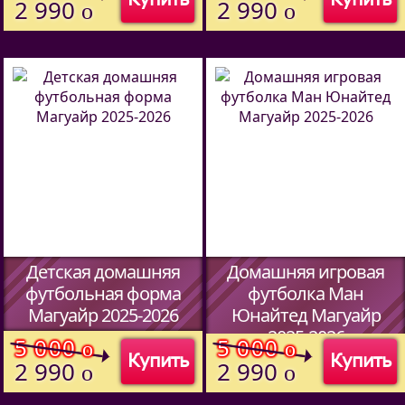
(Код:
4560701
)
2 990
2 990
o
o
Детская домашняя
Домашняя игровая
футбольная форма
футболка Ман
Магуайр 2025-2026
Юнайтед Магуайр
2025-2026
(Код:
5902701
)
5 000
5 000
o
o
Купить
Купить
(Код:
4560701
)
2 990
2 990
o
o