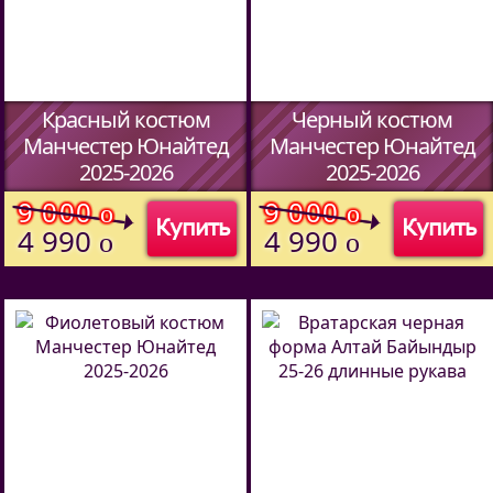
Красный костюм
Черный костюм
Манчестер Юнайтед
Манчестер Юнайтед
2025-2026
2025-2026
(Код:
692773521
)
(Код:
692773521
)
9 000
9 000
o
o
Купить
Купить
4 990
4 990
o
o