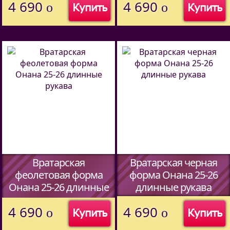
4 690
4 690
o
o
Купить
Купить
(Код:
44597338
)
Вратарская
Вратарская черная
феолетовая форма
форма Онана 25-26
Онана 25-26 длинные
длинные рукава
рукава
(Код:
44597338
)
4 690
4 690
o
o
Купить
Купить
(Код:
44597338
)