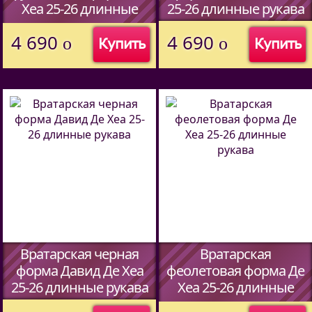
Хеа 25-26 длинные
25-26 длинные рукава
рукава
(Код:
44597338
)
4 690
4 690
o
o
Купить
Купить
(Код:
44597338
)
Вратарская черная
Вратарская
форма Давид Де Хеа
феолетовая форма Де
25-26 длинные рукава
Хеа 25-26 длинные
рукава
(Код:
44597338
)