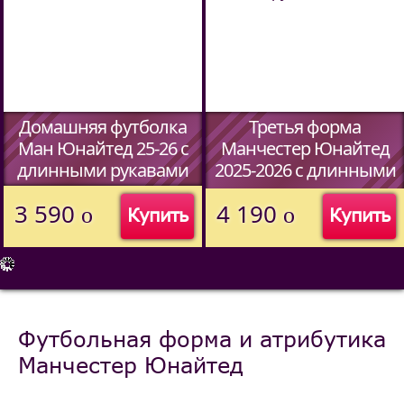
Домашняя футболка
Третья форма
Ман Юнайтед 25-26 c
Манчестер Юнайтед
длинными рукавами
2025-2026 c длинными
рукавами
(Код:
00
)
3 590
4 190
o
o
Купить
Купить
(Код:
00
)
Футбольная форма и атрибутика
Манчестер Юнайтед