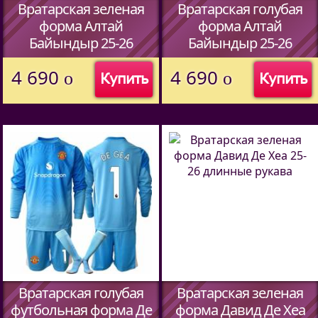
Вратарская зеленая
Вратарская голубая
форма Алтай
форма Алтай
Байындыр 25-26
Байындыр 25-26
длинные рукава
длинные рукава
4 690
4 690
o
o
Купить
Купить
(Код:
44597338
)
(Код:
44597338
)
Вратарская голубая
Вратарская зеленая
футбольная форма Де
форма Давид Де Хеа