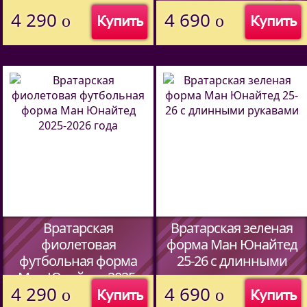
длинными рукавами
(Код:
44597338
)
4 290
4 690
o
o
Купить
Купить
(Код:
46807339
)
Вратарская
Вратарская зеленая
фиолетовая
форма Ман Юнайтед
футбольная форма
25-26 c длинными
Ман Юнайтед 2025-
рукавами
4 290
4 690
2026 года
o
o
Купить
Купить
(Код:
46807339
)