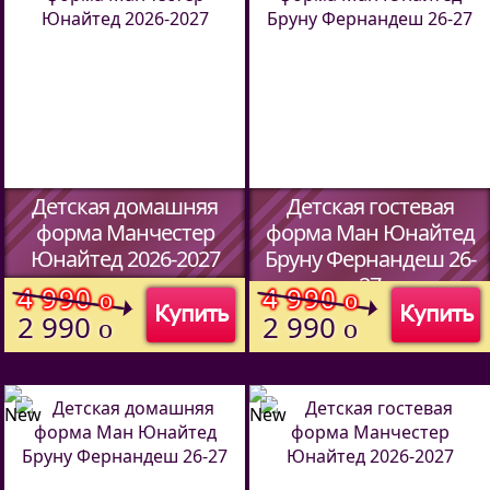
Детская домашняя
Детская гостевая
форма Манчестер
форма Ман Юнайтед
Юнайтед 2026-2027
Бруну Фернандеш 26-
27
(Код:
5902701
)
4 990
4 990
o
o
Купить
Купить
(Код:
5902701
)
2 990
2 990
o
o