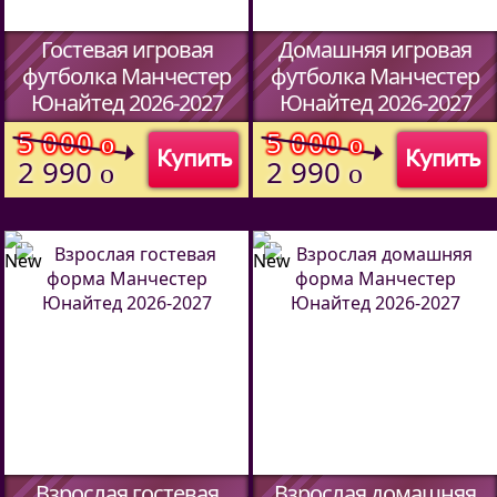
Гостевая игровая
Домашняя игровая
футболка Манчестер
футболка Манчестер
Юнайтед 2026-2027
Юнайтед 2026-2027
(Код:
4560701
)
(Код:
4560701
)
5 000
5 000
o
o
Купить
Купить
2 990
2 990
o
o
Взрослая гостевая
Взрослая домашняя