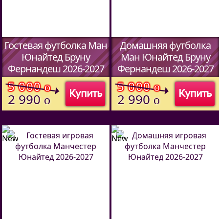
Гостевая футболка Ман
Домашняя футболка
Юнайтед Бруну
Ман Юнайтед Бруну
Фернандеш 2026-2027
Фернандеш 2026-2027
(Код:
4560701
)
(Код:
4560701
)
5 000
5 000
o
o
Купить
Купить
2 990
2 990
o
o