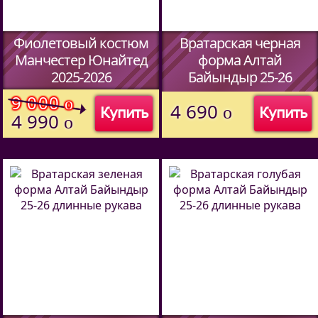
Фиолетовый костюм
Вратарская черная
Манчестер Юнайтед
форма Алтай
2025-2026
Байындыр 25-26
длинные рукава
(Код:
692773521
)
9 000
o
4 690
o
Купить
Купить
(Код:
44597338
)
4 990
o