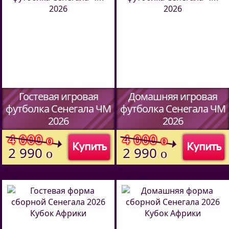
Гостевая игровая
Домашняя игровая
футболка Сенегала ЧМ
футболка Сенегала ЧМ
2026
2026
(Код:
7045
)
(Код:
7045
)
4 000
4 000
o
o
Купить
Купить
2 990
2 990
o
o