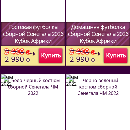
Гостевая футболка
Домашняя футболка
сборной Сенегала 2026
сборной Сенегала 2026
Кубок Африки
Кубок Африки
(Код:
408221925
)
(Код:
408221925
)
3 400
3 400
o
o
Купить
Купить
2 990
2 990
o
o