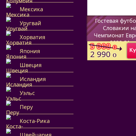
Мексика
Гостевая футб
Уругвай
Словакии н
Чемпионат Ев
Хорватия
2020-21
5 000
o
Ку
Япония
(Код:
)
2 990
o
Швеция
Исландия
Уэльс
Перу
Коста-Рика
Швейцария