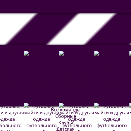
евилья
Депортиво
Атлетик
Валенсия
Бильбао
Все команды
Сборные
Клубы
Детская