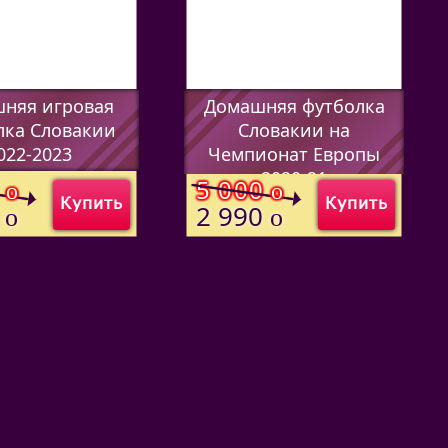
няя игровая
Домашняя футболка
лка Словакии
Словакии на
022-2023
Чемпионат Европы
2020-21
00
)
0
5 000
o
o
Купить
Купить
(Код:
)
0
2 990
o
o