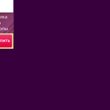
олка
а
ропы
пить