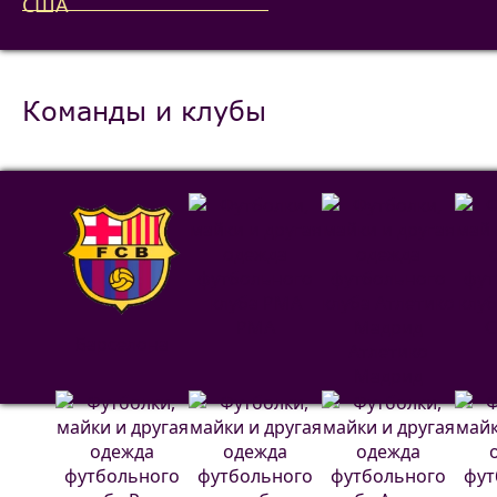
Команды и клубы
РМА
С
Барселона
Атлетико
Мадрид