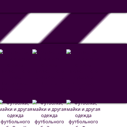
Сельта
Вильярреал
Реал Сосьедад