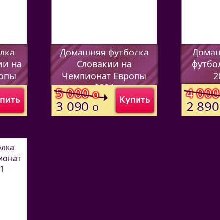
олка
Домашняя футболка
Домаш
ии на
Словакии на
футбо
ропы
Чемпионат Европы
2
2024
(Код:
5465
5 000
4 00
o
пить
Купить
(Код:
756970116
)
3 090
2 89
o