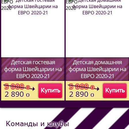
Детская гостевая
Детская домашняя
форма Швейцарии на
форма Швейцарии на
ЕВРО 2020-21
ЕВРО 2020-21
(Код:
)
(Код:
)
5 000
5 000
o
o
Купить
Купить
2 890
2 890
o
o
Команды и клубы