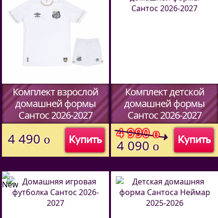
Комплект взрослой
Комплект детской
домашней формы
домашней формы
Сантос 2026-2027
Сантос 2026-2027
(Код:
45067014
)
(Код:
45067014
)
4 990
o
4 490
o
Купить
Купить
4 090
o