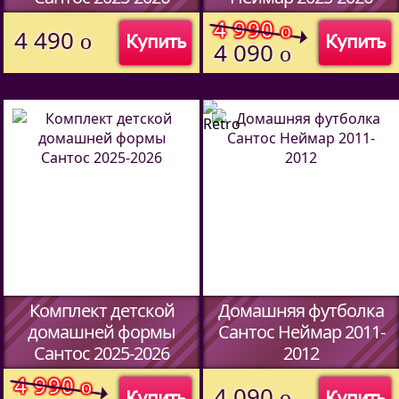
(Код:
45067014
)
(Код:
45067014
)
4 990
o
4 490
o
Купить
Купить
4 090
o
Комплект детской
Домашняя футболка
домашней формы
Сантос Неймар 2011-
Сантос 2025-2026
2012
(Код:
45067014
)
(Код:
45067014
)
4 990
o
4 090
o
Купить
Купить