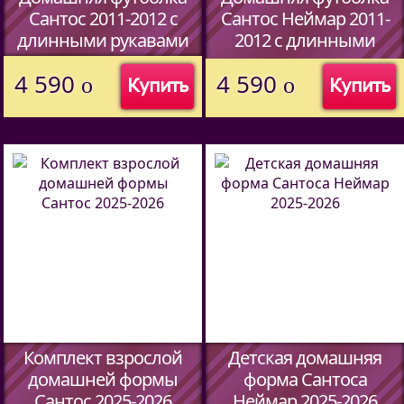
Сантос 2011-2012 с
Сантос Неймар 2011-
длинными рукавами
2012 с длинными
рукавами
(Код:
45067014
)
4 590
4 590
o
o
Купить
Купить
(Код:
45067014
)
Комплект взрослой
Детская домашняя
домашней формы
форма Сантоса
Сантос 2025-2026
Неймар 2025-2026