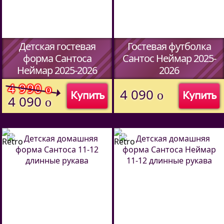
Детская гостевая
Гостевая футболка
форма Сантоса
Сантос Неймар 2025-
Неймар 2025-2026
2026
(Код:
45067014
)
(Код:
45067014
)
4 990
o
4 090
o
Купить
Купить
4 090
o