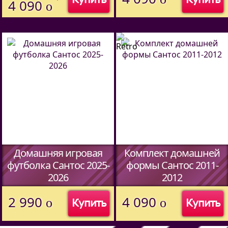
4 090
o
Домашняя игровая
Комплект домашней
футболка Сантос 2025-
формы Сантос 2011-
2026
2012
(Код:
45067014
)
(Код:
45067014
)
2 990
4 090
o
o
Купить
Купить