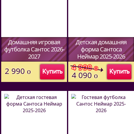
Домашняя игровая
Детская домашняя
футболка Сантос 2026-
форма Сантоса
2027
Неймар 2025-2026
(Код:
45067014
)
(Код:
45067014
)
4 990
o
2 990
o
Купить
Купить
4 090
o