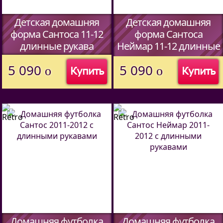
Детская домашняя
Детская домашняя
форма Сантоса 11-12
форма Сантоса
длинные рукава
Неймар 11-12 длинные
рукава
(Код:
45067014
)
5 090
5 090
o
o
Купить
Купить
(Код:
45067014
)
Домашняя футболка
Домашняя футболка