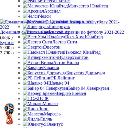
Реал Бетис
Манчестер Юнайтед
Арсенал
Челси
Манчестер Сити
Ливерпуль
Тоттенхэм
Домашняя футболка Саудовской Аравии по футболу 2021-2022
Вест Хэм Юнайтед
(Код:
)
Лестер Сити
Купить
Эвертон
5 000
o
Ньюкасл Юнайтед
2 790
o
Вулверхэмптон
Астон Вилла
Бавария
Боруссия Дортмунд
РБ Лейпциг
Шальке 04
Байер 04 Леверкузен
Вердер Бремен
ПСЖ
Монако
Лион
Марсель
Лилль
Ювентус