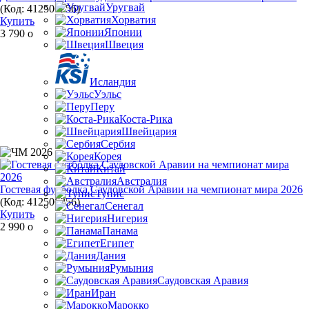
Уругвай
(Код:
412506256
)
Хорватия
Купить
Японии
3 790
o
Швеция
Исландия
Уэльс
Перу
Коста-Рика
Швейцария
Сербия
Корея
Китай
Австралия
Гостевая футболка Саудовской Аравии на чемпионат мира 2026
Тунис
(Код:
412506256
)
Сенегал
Купить
Нигерия
2 990
o
Панама
Египет
Дания
Румыния
Саудовская Аравия
Иран
Марокко