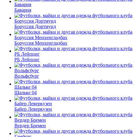
Бавария
Боруссия Дортмунд
Боруссия Менхенгладбах
РБ Лейпциг
Вольфсбург
Шальке 04
Байер Леверкузен
Вердер Бремен