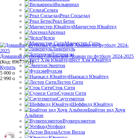
Вильярреал
Сельта
Реал Сосьедад
Реал Бетис
Манчестер Юнайтед
Арсенал
Челси
Манчестер Сити
Ливерпуль
Тоттенхэм
Домашняя футболка Саудовской Аравии по футболу 2024-2025
Вест Хэм Юнайтед
(Код:
89677051
)
Эвертон
Купить
Фулхэм
5 000
o
Ньюкасл Юнайтед
2 990
o
Лестер Сити
Сток Сити
Суонси Сити
Саутгемптон
Шеффилд Юнайтед
Брайтон энд Хоув
Альбион
Вулверхэмптон
Уотфорд
Астон Вилла
Ювентус