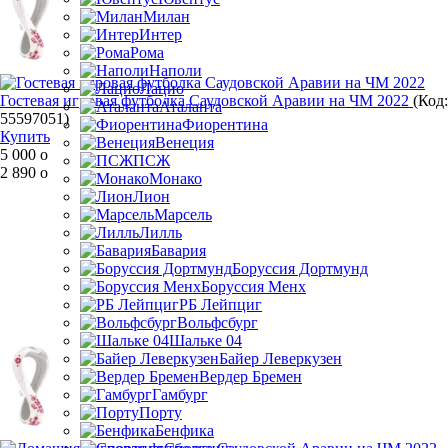
Милан
Интер
Рома
Наполи
Лацио
Гостевая игровая футболка Саудовской Аравии на ЧМ 2022
(Код:
Аталанта
55597051
)
Фиорентина
Купить
Венеция
5 000
o
ПСЖ
2 890
o
Монако
Лион
Марсель
Лилль
Бавария
Боруссия Дортмунд
Боруссия Менх
РБ Лейпциг
Вольфсбург
Шальке 04
Байер Леверкузен
Вердер Бремен
Гамбург
Порту
Бенфика