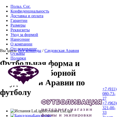
Польз. Сог.
Конфиденциальность
Доставка и оплата
Гарантии
Размеры
Реквизиты
Уход за формой
Нанесение
О компании
Отслеживание
Вы здесь:
Все команды
/
Саудовская Аравия
Отзывы
Подарки
Футбольная форма и
атрибутика сборной
Саудовской Аравии по
+7 (911)
футболу
080-73-
27
ФУТБОЛИЗАЦИЯ
+7 (963)
321-00-
интернет-магазин
Испания LaLiga
33
формы и экипировки
Барселона