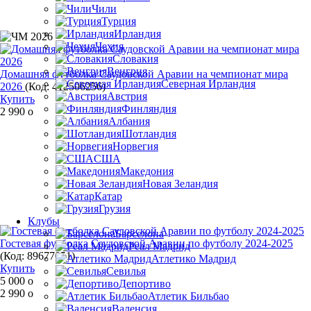
Чили
Турция
Ирландия
Чехия
Словакия
Венгрия
Домашняя футболка Саудовской Аравии на чемпионат мира
Северная Ирландия
2026
(Код:
412506256
)
Австрия
Купить
Финляндия
2 990
o
Албания
Шотландия
Норвегия
США
Македония
Новая Зеландия
Катар
Грузия
Клубы
Барселона
Гостевая футболка Саудовской Аравии по футболу 2024-2025
Реал Мадрид
(Код:
89677051
)
Атлетико Мадрид
Купить
Севилья
5 000
o
Депортиво
2 990
o
Атлетик Бильбао
Валенсия