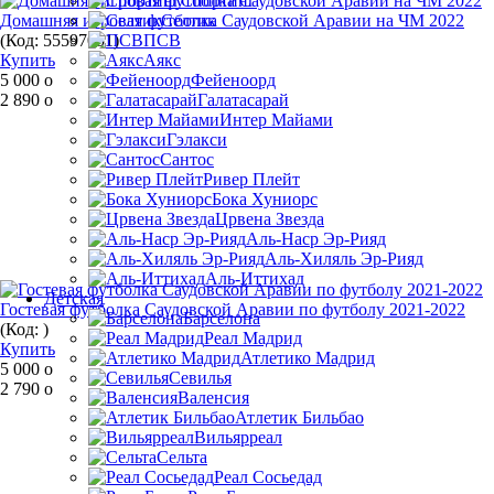
Спортинг
Домашняя игровая футболка Саудовской Аравии на ЧМ 2022
Селтик
(Код:
55597051
)
ПСВ
Купить
Аякс
5 000
o
Фейеноорд
2 890
o
Галатасарай
Интер Майами
Гэлакси
Сантос
Ривер Плейт
Бока Хуниорс
Црвена Звезда
Аль-Наср Эр-Рияд
Аль-Хиляль Эр-Рияд
Аль-Иттихад
Детская
Гостевая футболка Саудовской Аравии по футболу 2021-2022
Барселона
(Код:
)
Реал Мадрид
Купить
Атлетико Мадрид
5 000
o
Севилья
2 790
o
Валенсия
Атлетик Бильбао
Вильярреал
Сельта
Реал Сосьедад