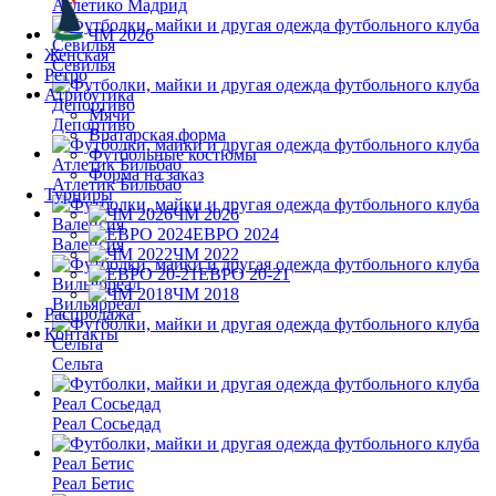
Атлетико Мадрид
ЧМ 2026
Женская
Севилья
Ретро
Атрибутика
Мячи
Депортиво
Вратарская форма
Футбольные костюмы
Форма на заказ
Атлетик Бильбао
Турниры
ЧМ 2026
ЕВРО 2024
Валенсия
ЧМ 2022
ЕВРО 20-21
ЧМ 2018
Вильярреал
Распродажа
Контакты
Сельта
Реал Сосьедад
Реал Бетис