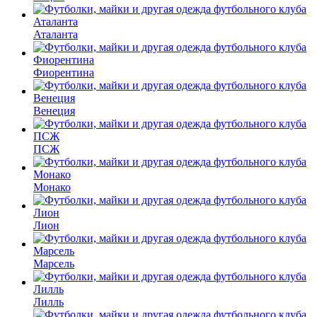
Аталанта
Фиорентина
Венеция
ПСЖ
Монако
Лион
Марсель
Лилль