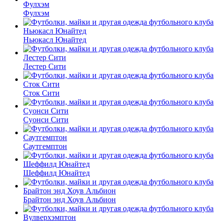
Фулхэм
Ньюкасл Юнайтед
Лестер Сити
Сток Сити
Суонси Сити
Саутгемптон
Шеффилд Юнайтед
Брайтон энд Хоув Альбион