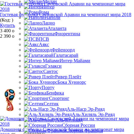
Милан
Интер
Рома
Гостевая футболка Саудовской Аравии на чемпионат мира 2018
Наполи
(Код:
)
Лацио
Купить
Аталанта
3 400
o
Фиорентина
2 390
o
ПСВ
Аякс
Фейеноорд
Галатасарай
Интер Майами
Гэлакси
Сантос
Ривер Плейт
Бока Хуниорс
Порту
Бенфика
Спортинг
Селтик
Аль-Наср Эр-Рияд
Аль-Хиляль Эр-Рияд
Аль-Иттихад
Сборная России
Домашняя футболка Саудовской Аравии на чемпионат мира
Сборная Франция