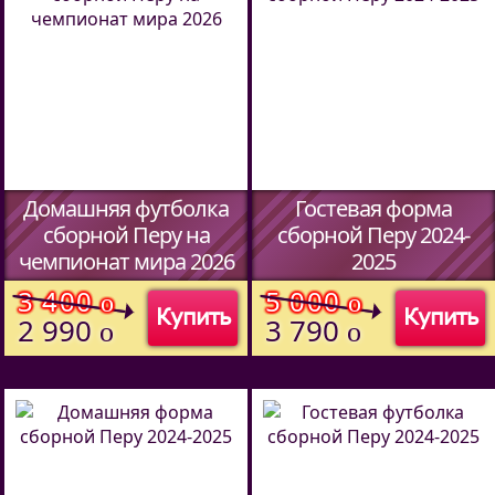
Домашняя футболка
Гостевая форма
сборной Перу на
сборной Перу 2024-
чемпионат мира 2026
2025
(Код:
408686382
)
(Код:
55547029
)
3 400
5 000
o
o
Купить
Купить
2 990
3 790
o
o