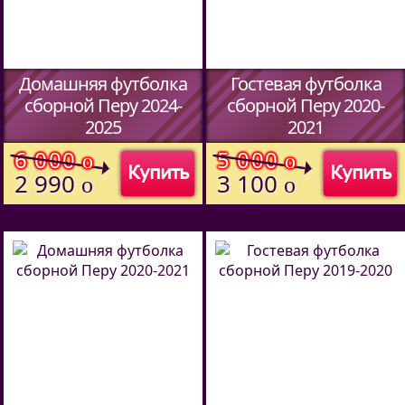
Домашняя футболка
Гостевая футболка
сборной Перу 2024-
сборной Перу 2020-
2025
2021
(Код:
411831979
)
(Код:
)
6 000
5 000
o
o
Купить
Купить
2 990
3 100
o
o