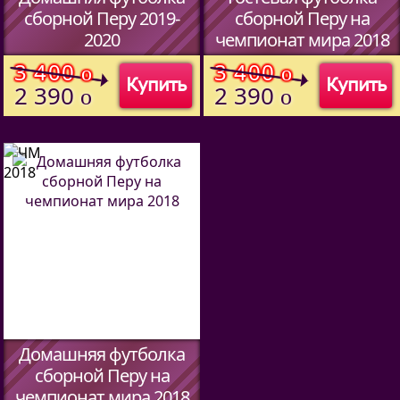
сборной Перу 2019-
сборной Перу на
2020
чемпионат мира 2018
(Код:
)
(Код:
408686382
)
3 400
3 400
o
o
Купить
Купить
2 390
2 390
o
o
Домашняя футболка
сборной Перу на
чемпионат мира 2018