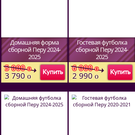
Домашняя форма
Гостевая футболка
сборной Перу 2024-
сборной Перу 2024-
2025
2025
(Код:
55547029
)
(Код:
411831979
)
5 000
6 000
o
o
Купить
Купить
3 790
2 990
o
o