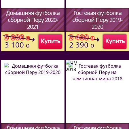
Домашняя футболка
Гостевая футболка
сборной Перу 2020-
сборной Перу 2019-
2021
2020
(Код:
)
(Код:
)
5 000
3 400
o
o
Купить
Купить
3 100
2 390
o
o
Домашняя футболка
Гостевая футболка