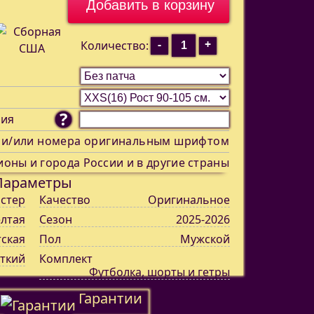
-
+
Количество:
?
ния
 и/или номера оригинальным шрифтом
ионы и города России и в другие страны
Параметры
стер
Качество
Оригинальное
лтая
Сезон
2025-2026
тская
Пол
Мужской
ткий
Комплект
Футболка, шорты и гетры
Гарантии