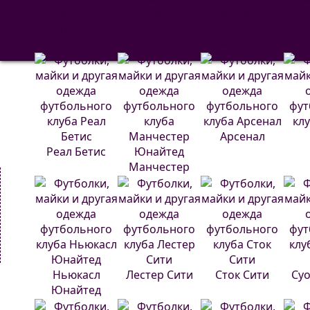
РМА
С
Барселона
Атлетико
Мадрид
Арсенал
Реал Бетис
Манчестер
Юнайтед
Ньюкасл
Лестер Сити
Сток Сити
Суо
Юнайтед