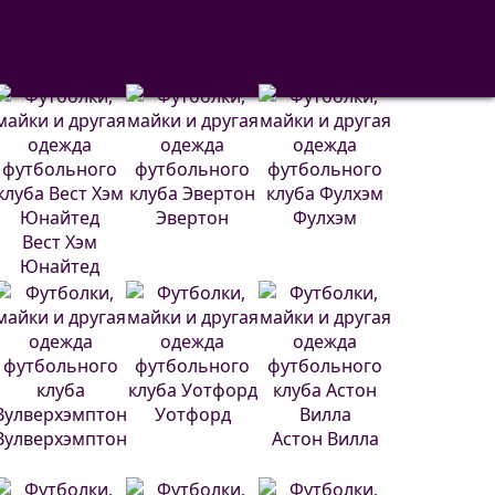
Сельта
Вильярреал
Реал Сосьедад
Эвертон
Фулхэм
Вест Хэм
Юнайтед
Уотфорд
Вулверхэмптон
Астон Вилла