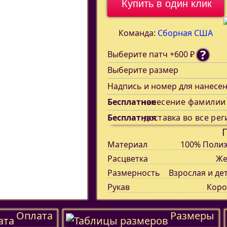
Купить в один клик
Команда:
Сборная США
?
Выберите патч +600 ₽
Выберите размер
Надпись и номер для нанесе
Бесплатное
нанесение фамилии
Бесплатная
доставка во все рег
Материал
100% Полиэ
Расцветка
Же
Размерность
Взрослая и де
Рукав
Коро
Оплата
Размеры