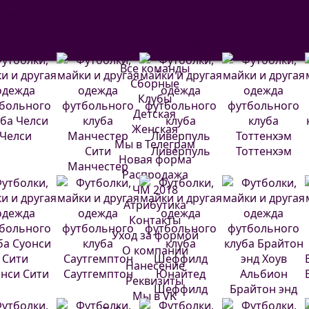
евилья
Депортиво
Атлетик
Валенсия
Бильбао
Все команды
Сборные
Клубы
Детская
Женская
Челси
Мы в Телеграм
Ливерпуль
Тоттенхэм
Новая форма
Манчестер
Распродажа
Сити
ЧМ 2018
Атрибутика
Контакты
Уход за формой
О компании
Нанесение
нси Сити
Саутгемптон
Реквизиты
Шеффилд
Брайтон энд
Мы в VK
Юнайтед
Хоув Альбион