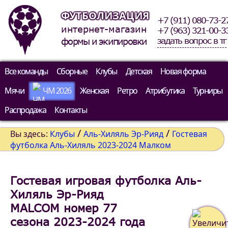
ФУТБОЛИЗАЦИЯ
+7 (911) 080-73-2
интернет-магазин
+7 (963) 321-00-3
задать вопрос в тг
формы и экипировки
Все команды
Сборные
Клубы
Детская
Новая форма
Мячи
ЧМ 2026
Женская
Ретро
Атрибутика
Турниры
Распродажа
Контакты
/
/
Вы здесь:
Клубы
Аль-Хиляль Эр-Рияд
Гостевая
футболка Аль-Хиляль 2023-2024 Малком
Гостевая игровая футболка Аль-
Хиляль Эр-Рияд
MALCOM номер 77
сезона 2023-2024 года