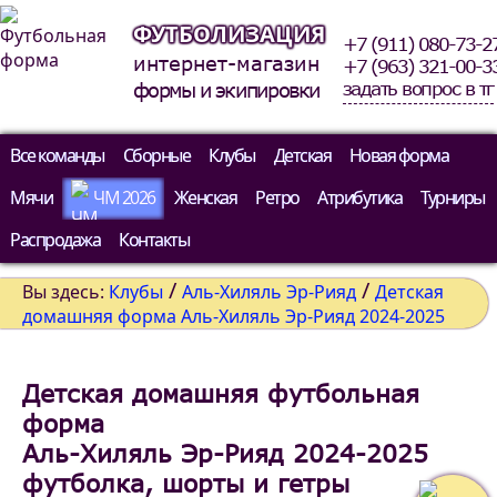
ФУТБОЛИЗАЦИЯ
+7 (911) 080-73-2
интернет-магазин
+7 (963) 321-00-3
задать вопрос в тг
формы и экипировки
Все команды
Сборные
Клубы
Детская
Новая форма
Мячи
ЧМ 2026
Женская
Ретро
Атрибутика
Турниры
Распродажа
Контакты
/
/
Вы здесь:
Клубы
Аль-Хиляль Эр-Рияд
Детская
домашняя форма Аль-Хиляль Эр-Рияд 2024-2025
Детская домашняя футбольная
форма
Аль-Хиляль Эр-Рияд 2024-2025
футболка, шорты и гетры