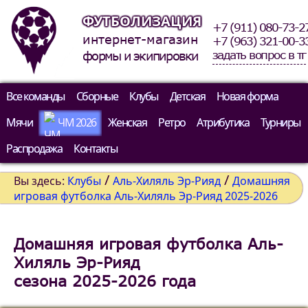
ФУТБОЛИЗАЦИЯ
+7 (911) 080-73-2
интернет-магазин
+7 (963) 321-00-3
задать вопрос в тг
формы и экипировки
Все команды
Сборные
Клубы
Детская
Новая форма
Мячи
ЧМ 2026
Женская
Ретро
Атрибутика
Турниры
Распродажа
Контакты
/
/
Вы здесь:
Клубы
Аль-Хиляль Эр-Рияд
Домашняя
игровая футболка Аль-Хиляль Эр-Рияд 2025-2026
Домашняя игровая футболка Аль-
Хиляль Эр-Рияд
сезона 2025-2026 года