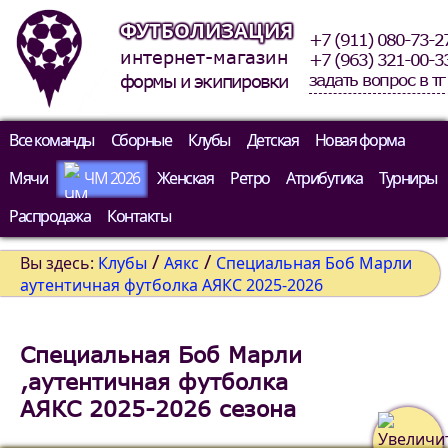
ФУТБОЛИЗАЦИЯ
+7 (911) 080-73-2
интернет-магазин
+7 (963) 321-00-3
задать вопрос в тг
формы и экипировки
Все команды
Сборные
Клубы
Детская
Новая форма
Мячи
ЧМ 2026
Женская
Ретро
Атрибутика
Турниры
Распродажа
Контакты
/
/
Вы здесь:
Клубы
Аякс
Специальная Боб Марли
аутентичная футболка АЯКС 2025-2026
Специальная Боб Марли
,аутентичная футболка
АЯКС 2025-2026 сезона