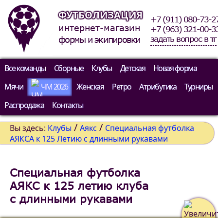
ФУТБОЛИЗАЦИЯ
+7 (911) 080-73-2
интернет-магазин
+7 (963) 321-00-3
задать вопрос в тг
формы и экипировки
Все команды
Сборные
Клубы
Детская
Новая форма
Мячи
ЧМ 2026
Женская
Ретро
Атрибутика
Турниры
Распродажа
Контакты
/
/
Вы здесь:
Клубы
Аякс
Специальная футболка
АЯКСА к 125 Летию с длинными рукавами
Специальная футболка
АЯКС к 125 летию клуба
с длинными рукавами