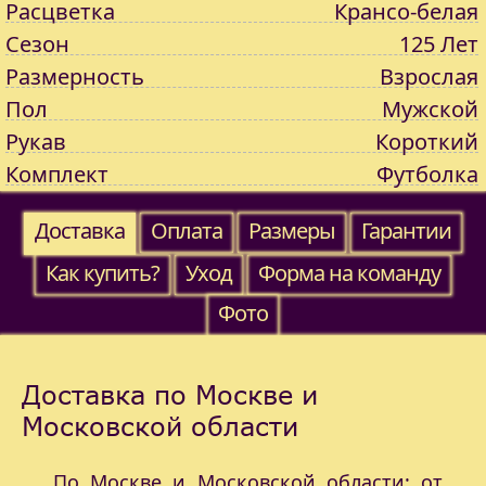
Расцветка
Крансо-белая
Сезон
125 Лет
Размерность
Взрослая
Пол
Мужской
Рукав
Короткий
Комплект
Футболка
Доставка
Оплата
Размеры
Гарантии
Как купить?
Уход
Форма на команду
Фото
Доставка по Москве и
Московской области
По Москве и Московской области: от