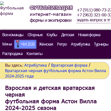
ФУТБОЛИЗАЦИЯ
+7 (911) 080-73-2
интернет-магазин
+7 (963) 321-00-3
задать вопрос в тг
формы и экипировки
Все команды
Сборные
Клубы
Детская
Новая форма
Мячи
ЧМ 2026
Женская
Ретро
Атрибутика
Турниры
Распродажа
Контакты
/
/
Вы здесь:
Атрибутика
Вратарская форма
Вратарская черная футбольная форма Астон Вилла
2024-2025 года
Взрослая и детская вратарская
черная
футбольная форма Астон Вилла
2024-2025 сезона