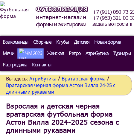
ФУТБОЛИЗАЦИЯ
+7 (911) 080-73-2
интернет-магазин
+7 (963) 321-00-3
задать вопрос в тг
формы и экипировки
Все команды
Сборные
Клубы
Детская
Новая форма
Мячи
ЧМ 2026
Женская
Ретро
Атрибутика
Турниры
Распродажа
Контакты
/
/
Вы здесь:
Атрибутика
Вратарская форма
Вратарская черная форма Астон Вилла 24-25 c
длинными рукавами
Взрослая и детская черная
вратарская футбольная форма
Астон Вилла 2024-2025 сезона c
длинными рукавами