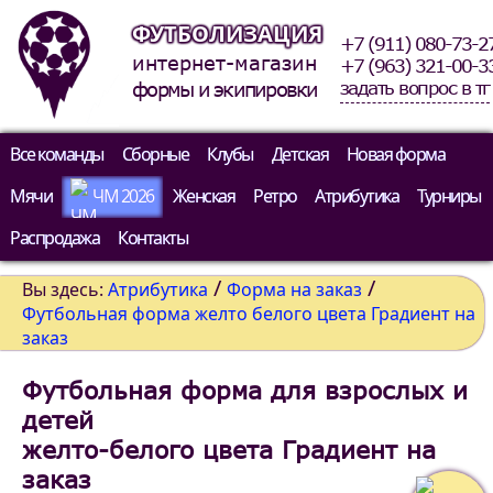
ФУТБОЛИЗАЦИЯ
+7 (911) 080-73-2
интернет-магазин
+7 (963) 321-00-3
задать вопрос в тг
формы и экипировки
Все команды
Сборные
Клубы
Детская
Новая форма
Мячи
ЧМ 2026
Женская
Ретро
Атрибутика
Турниры
Распродажа
Контакты
/
/
Вы здесь:
Атрибутика
Форма на заказ
Футбольная форма желто белого цвета Градиент на
заказ
Футбольная форма для взрослых и
детей
желто-белого цвета Градиент на
заказ