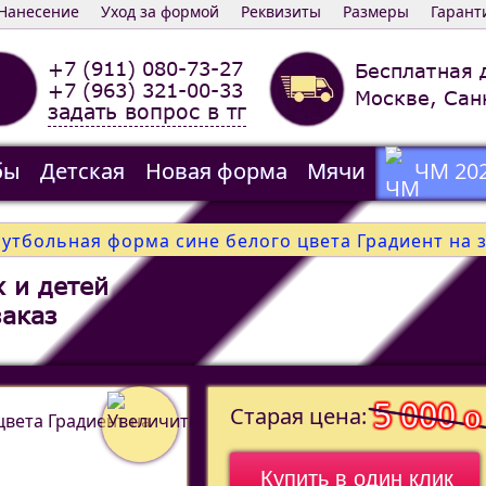
Нанесение
Уход за формой
Реквизиты
Размеры
Гарант
+7 (911) 080-73-27
Бесплатная 
+7 (963) 321-00-33
Москве, Сан
задать вопрос в тг
бы
Детская
Новая форма
Мячи
ЧМ 20
утбольная форма сине белого цвета Градиент на 
 и детей
заказ
5 000
o
Старая цена:
Купить в один клик