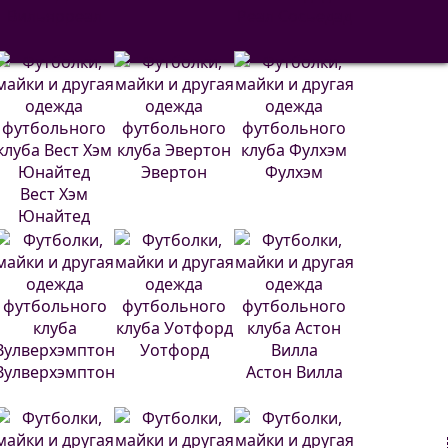
Вильярреал
Реал Сосьедад
Эвертон
Фулхэм
Вест Хэм
Юнайтед
Уотфорд
Вулверхэмптон
Астон Вилла