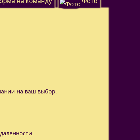
орма на команду
Фото
пании на ваш выбор.
удаленности.