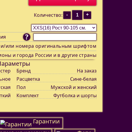
-
+
Количество:
?
ния
 и/или номера оригинальным шрифтом
ионы и города России и в другие страны
Параметры
стер
Бренд
На заказ
ьное
Расцветка
Сине-белая
тская
Пол
Мужской и женский
ткий
Комплект
Футболка и шорты
Гарантии