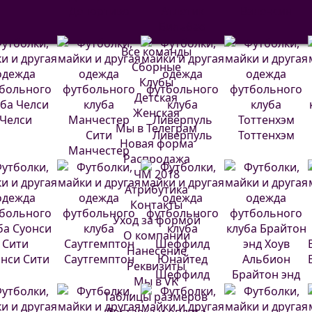
Депортиво
Атлетик
Валенсия
Бильбао
Все команды
Сборные
Клубы
Детская
Женская
Челси
Мы в Телеграм
Ливерпуль
Тоттенхэм
Новая форма
Манчестер
Распродажа
Сити
ЧМ 2018
Атрибутика
Контакты
Уход за формой
О компании
Нанесение
нси Сити
Саутгемптон
Реквизиты
Шеффилд
Брайтон энд
Мы в VK
Юнайтед
Хоув Альбион
Таблицы размеров