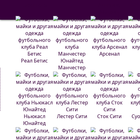
Барселона
Атлетико
Мадрид
Арсенал
Реал Бетис
Манчестер
Юнайтед
Ньюкасл
Лестер Сити
Сток Сити
Суо
Юнайтед