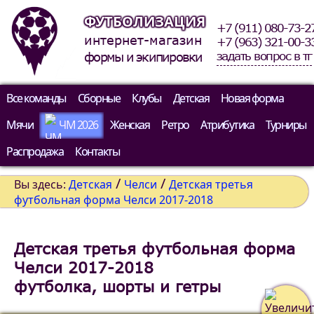
ФУТБОЛИЗАЦИЯ
+7 (911) 080-73-2
интернет-магазин
+7 (963) 321-00-3
задать вопрос в тг
формы и экипировки
Все команды
Сборные
Клубы
Детская
Новая форма
Мячи
ЧМ 2026
Женская
Ретро
Атрибутика
Турниры
Распродажа
Контакты
/
/
Вы здесь:
Детская
Челси
Детская третья
футбольная форма Челси 2017-2018
Детская третья футбольная форма
Челси 2017-2018
футболка, шорты и гетры