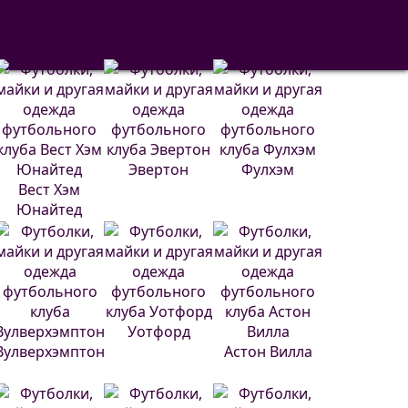
Сельта
Вильярреал
Реал Сосьедад
Эвертон
Фулхэм
Вест Хэм
Юнайтед
Уотфорд
Вулверхэмптон
Астон Вилла