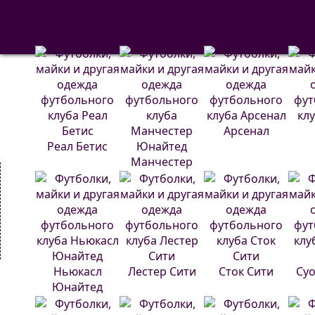
РМА
С
Барселона
Атлетико
Мадрид
Арсенал
Реал Бетис
Манчестер
Юнайтед
Ньюкасл
Лестер Сити
Сток Сити
Суо
Юнайтед