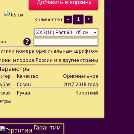
-
+
Количество:
?
ния
 и/или номера оригинальным шрифтом
ионы и города России и в другие страны
Параметры
стер
Качество
Оригинальное
лубая
Сезон
2017-2018 года
тская
Рукав
Короткий
гетры
Гарантии