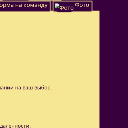
орма на команду
Фото
пании на ваш выбор.
удаленности.