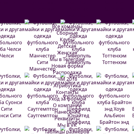
евилья
Депортиво
Атлетик
Валенсия
Бильбао
Все команды
Сборные
Клубы
Детская
Женская
Челси
Мы в Телеграм
Ливерпуль
Тоттенхэм
Новая форма
Манчестер
Распродажа
Сити
ЧМ 2018
Атрибутика
Контакты
Уход за формой
О компании
Нанесение
нси Сити
Саутгемптон
Реквизиты
Шеффилд
Брайтон энд
Мы в VK
Юнайтед
Хоув Альбион
Таблицы размеров