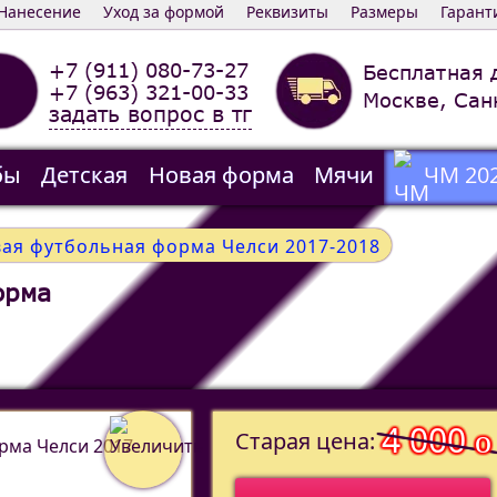
Нанесение
Уход за формой
Реквизиты
Размеры
Гарант
+7 (911) 080-73-27
Бесплатная 
+7 (963) 321-00-33
Москве, Сан
задать вопрос в тг
бы
Детская
Новая форма
Мячи
ЧМ 20
вая футбольная форма Челси 2017-2018
орма
4 000
o
Старая цена: