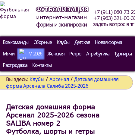
ФУТБОЛИЗАЦИЯ
+7 (911) 080-73-2
интернет-магазин
+7 (963) 321-00-3
задать вопрос в тг
формы и экипировки
Все команды
Сборные
Клубы
Детская
Новая форма
Мячи
ЧМ 2026
Женская
Ретро
Атрибутика
Турниры
Распродажа
Контакты
/
/
Вы здесь:
Клубы
Арсенал
Детская домашняя
форма Арсенала Салиба 2025-2026
Детская домашняя форма
Арсенал 2025-2026 сезона
SALIBA номер 2
Футболка, шорты и гетры