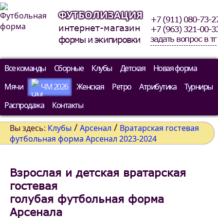
ФУТБОЛИЗАЦИЯ
+7 (911) 080-73-2
интернет-магазин
+7 (963) 321-00-3
задать вопрос в тг
формы и экипировки
Все команды
Сборные
Клубы
Детская
Новая форма
Мячи
ЧМ 2026
Женская
Ретро
Атрибутика
Турниры
Распродажа
Контакты
/
/
Вы здесь:
Клубы
Арсенал
Вратарская гостевая
футбольная форма Арсенал 2023-2024
Взрослая и детская вратарская
гостевая
голубая футбольная форма
Арсенала