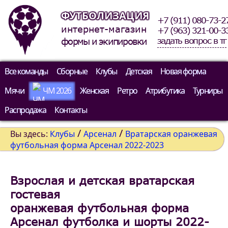
ФУТБОЛИЗАЦИЯ
+7 (911) 080-73-2
интернет-магазин
+7 (963) 321-00-3
задать вопрос в тг
формы и экипировки
Все команды
Сборные
Клубы
Детская
Новая форма
Мячи
ЧМ 2026
Женская
Ретро
Атрибутика
Турниры
Распродажа
Контакты
/
/
Вы здесь:
Клубы
Арсенал
Вратарская оранжевая
футбольная форма Арсенал 2022-2023
Взрослая и детская вратарская
гостевая
оранжевая футбольная форма
Арсенал футболка и шорты 2022-