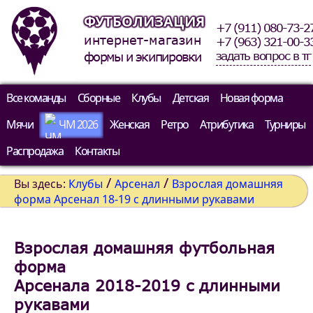
ФУТБОЛИЗАЦИЯ
+7 (911) 080-73-2
интернет-магазин
+7 (963) 321-00-3
задать вопрос в тг
формы и экипировки
Все команды
Сборные
Клубы
Детская
Новая форма
Мячи
ЧМ 2026
Женская
Ретро
Атрибутика
Турниры
Распродажа
Контакты
/
/
Вы здесь:
Клубы
Арсенал
Взрослая домашняя
форма Арсенал 18-19 c длинными рукавами
Взрослая домашняя футбольная
форма
Арсенала 2018-2019 c длинными
рукавами