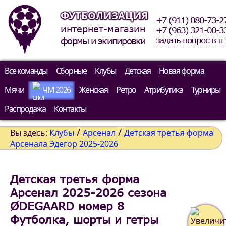
ФУТБОЛИЗАЦИЯ
+7 (911) 080-73-2
интернет-магазин
+7 (963) 321-00-3
задать вопрос в тг
формы и экипировки
Все команды
Сборные
Клубы
Детская
Новая форма
Мячи
ЧМ 2026
Женская
Ретро
Атрибутика
Турниры
Распродажа
Контакты
/
/
Вы здесь:
Клубы
Арсенал
Детская третья форма
Арсенала Эдегор 2025-2026
Детская третья форма
Арсенал 2025-2026 сезона
ØDEGAARD номер 8
Футболка, шорты и гетры