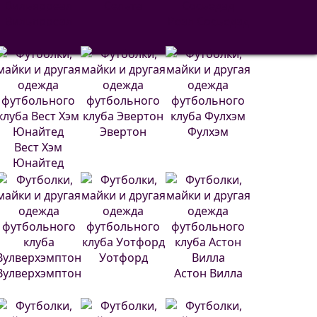
Сельта
Вильярреал
Реал Сосьедад
Эвертон
Фулхэм
Вест Хэм
Юнайтед
Уотфорд
Вулверхэмптон
Астон Вилла