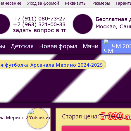
Нанесение
Уход за формой
Реквизиты
Размеры
Гарант
+7 (911) 080-73-27
Бесплатная 
+7 (963) 321-00-33
Москве, Сан
задать вопрос в тг
бы
Детская
Новая форма
Мячи
ЧМ 20
ая футболка Арсенала Мерино 2024-2025
5 000
o
Старая цена: