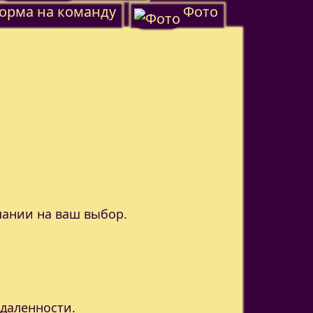
орма на команду
Фото
пании на ваш выбор.
удаленности.