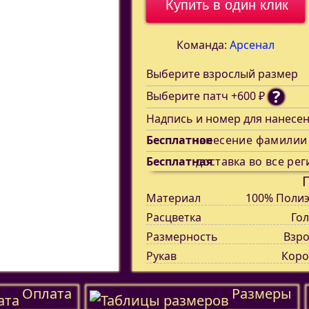
Купить в один клик
Команда:
Арсенал
Выберите взрослый размер
?
Выберите патч +600 ₽
Надпись и номер для нанесе
Бесплатное
нанесение фамилии
Бесплатная
доставка во все рег
Материал
100% Полиэ
Расцветка
Го
Размерность
Взро
Рукав
Коро
Оплата
Размеры