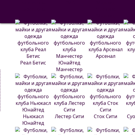
РМА
С
Барселона
Атлетико
Мадрид
Арсенал
Реал Бетис
Манчестер
Юнайтед
Ньюкасл
Лестер Сити
Сток Сити
Суо
Юнайтед