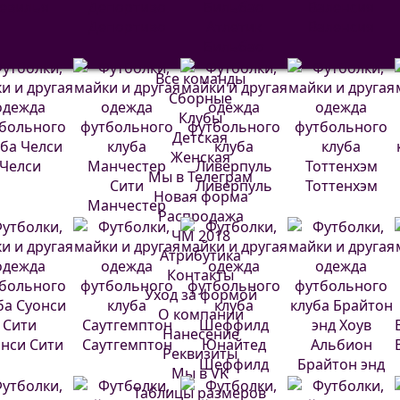
евилья
Депортиво
Атлетик
Валенсия
Бильбао
Все команды
Сборные
Клубы
Детская
Женская
Челси
Мы в Телеграм
Ливерпуль
Тоттенхэм
Новая форма
Манчестер
Распродажа
Сити
ЧМ 2018
Атрибутика
Контакты
Уход за формой
О компании
Нанесение
нси Сити
Саутгемптон
Реквизиты
Шеффилд
Брайтон энд
Мы в VK
Юнайтед
Хоув Альбион
Таблицы размеров