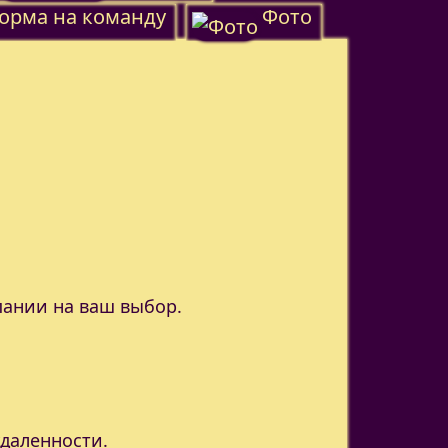
орма на команду
Фото
пании на ваш выбор.
удаленности.