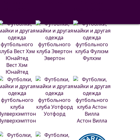
Сельта
Вильярреал
Реал Сосьедад
Эвертон
Фулхэм
Вест Хэм
Юнайтед
Уотфорд
Вулверхэмптон
Астон Вилла