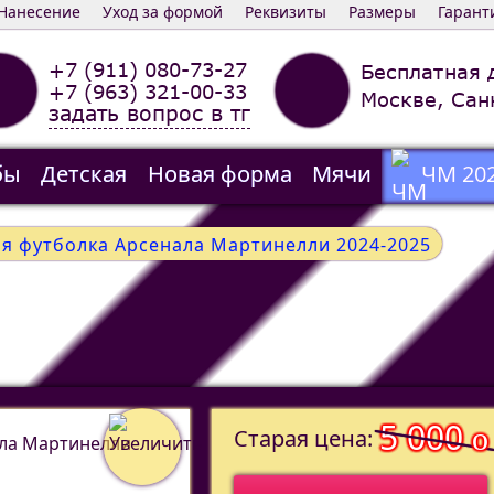
Нанесение
Уход за формой
Реквизиты
Размеры
Гарант
+7 (911) 080-73-27
Бесплатная 
+7 (963) 321-00-33
Москве, Сан
задать вопрос в тг
бы
Детская
Новая форма
Мячи
ЧМ 20
ая футболка Арсенала Мартинелли 2024-2025
5 000
o
Старая цена: