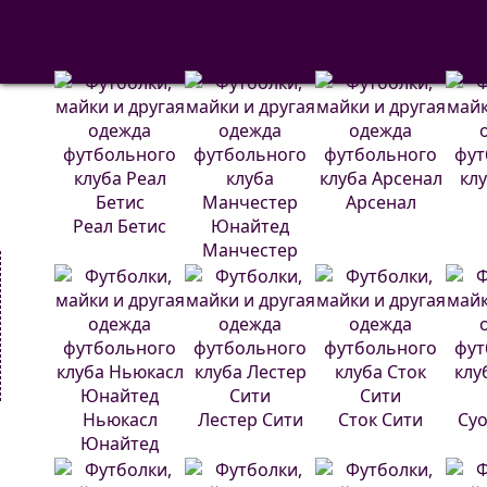
РМА
С
Барселона
Атлетико
Мадрид
Арсенал
Реал Бетис
Манчестер
Юнайтед
Ньюкасл
Лестер Сити
Сток Сити
Суо
Юнайтед