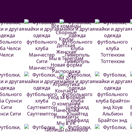
евилья
Депортиво
Атлетик
Валенсия
Бильбао
Все команды
Сборные
Клубы
Детская
Женская
Челси
Мы в Телеграм
Ливерпуль
Тоттенхэм
Новая форма
Манчестер
Распродажа
Сити
ЧМ 2018
Атрибутика
Контакты
Уход за формой
О компании
Нанесение
нси Сити
Саутгемптон
Реквизиты
Шеффилд
Брайтон энд
Мы в VK
Юнайтед
Хоув Альбион
Таблицы размеров