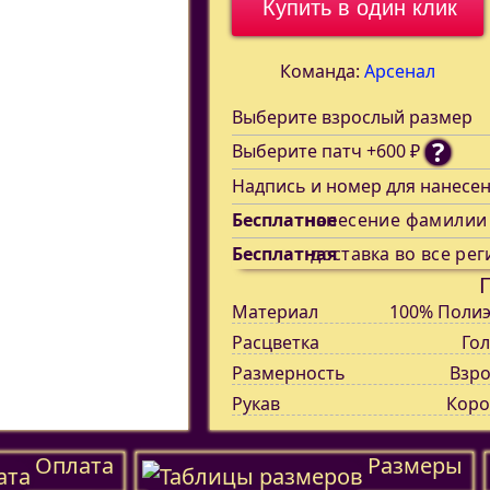
Купить в один клик
Команда:
Арсенал
Выберите взрослый размер
?
Выберите патч +600 ₽
Надпись и номер для нанесе
Бесплатное
нанесение фамилии
Бесплатная
доставка во все рег
Материал
100% Полиэ
Расцветка
Го
Размерность
Взро
Рукав
Коро
Оплата
Размеры