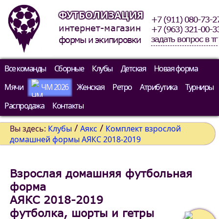
ФУТБОЛИЗАЦИЯ
+7 (911) 080-73-2
интернет-магазин
+7 (963) 321-00-3
задать вопрос в тг
формы и экипировки
Все команды
Сборные
Клубы
Детская
Новая форма
Мячи
ЧМ 2026
Женская
Ретро
Атрибутика
Турниры
Распродажа
Контакты
/
/
Вы здесь:
Клубы
Аякс
Комплект взрослой
домашней формы АЯКС 2018-2019
Взрослая домашняя футбольная
форма
АЯКС 2018-2019
футболка, шорты и гетры