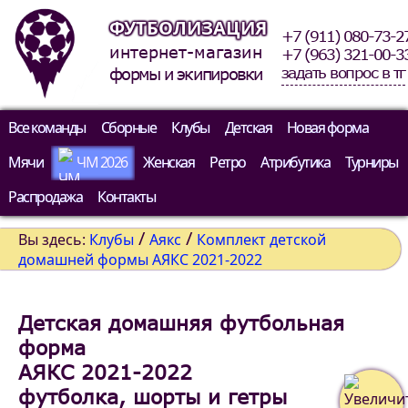
ФУТБОЛИЗАЦИЯ
+7 (911) 080-73-2
интернет-магазин
+7 (963) 321-00-3
задать вопрос в тг
формы и экипировки
Все команды
Сборные
Клубы
Детская
Новая форма
Мячи
ЧМ 2026
Женская
Ретро
Атрибутика
Турниры
Распродажа
Контакты
/
/
Вы здесь:
Клубы
Аякс
Комплект детской
домашней формы АЯКС 2021-2022
Детская домашняя футбольная
форма
АЯКС 2021-2022
футболка, шорты и гетры