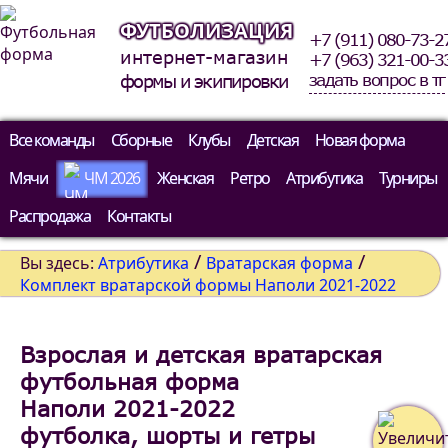
ФУТБОЛИЗАЦИЯ
+7 (911) 080-73-2
интернет-магазин
+7 (963) 321-00-3
задать вопрос в тг
формы и экипировки
Все команды
Сборные
Клубы
Детская
Новая форма
Мячи
ЧМ 2026
Женская
Ретро
Атрибутика
Турниры
Распродажа
Контакты
/
/
Вы здесь:
Атрибутика
Вратарская форма
Комплект вратарской формы Наполи 2021-2022
Взрослая и детская вратарская
футбольная форма
Наполи 2021-2022
футболка, шорты и гетры