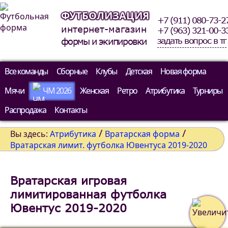
ФУТБОЛИЗАЦИЯ
+7 (911) 080-73-2
интернет-магазин
+7 (963) 321-00-3
задать вопрос в тг
формы и экипировки
Все команды
Сборные
Клубы
Детская
Новая форма
Мячи
ЧМ 2026
Женская
Ретро
Атрибутика
Турниры
Распродажа
Контакты
/
/
Вы здесь:
Атрибутика
Вратарская форма
Вратарская лимит. футболка Ювентуса 2019-2020
Вратарская игровая
лимитированная футболка
Ювентус 2019-2020