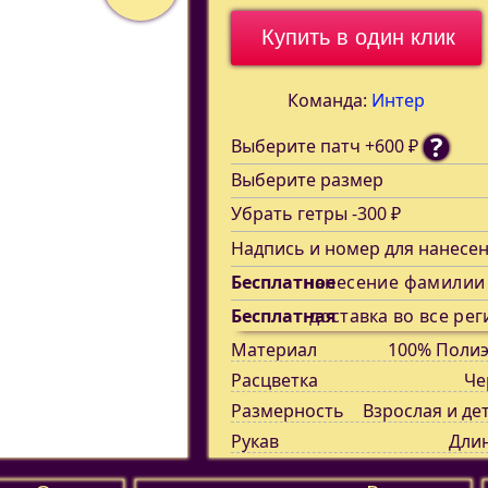
Купить в один клик
Команда:
Интер
?
Выберите патч +600 ₽
Выберите размер
Убрать гетры -300 ₽
Надпись и номер для нанесе
Бесплатное
нанесение фамилии
Бесплатная
доставка во все рег
Материал
100% Полиэ
Расцветка
Че
Размерность
Взрослая и де
Рукав
Дли