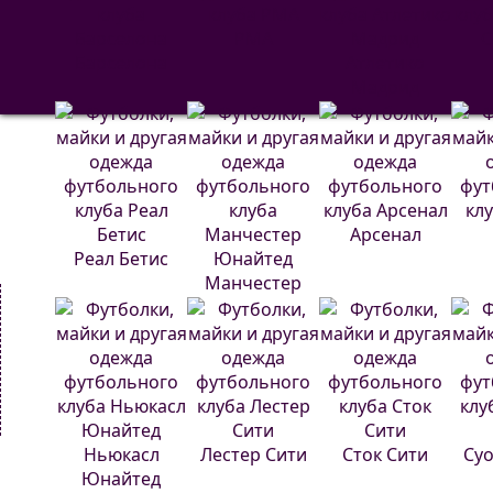
РМА
С
Барселона
Атлетико
Мадрид
Арсенал
Реал Бетис
Манчестер
Юнайтед
Ньюкасл
Лестер Сити
Сток Сити
Суо
Юнайтед