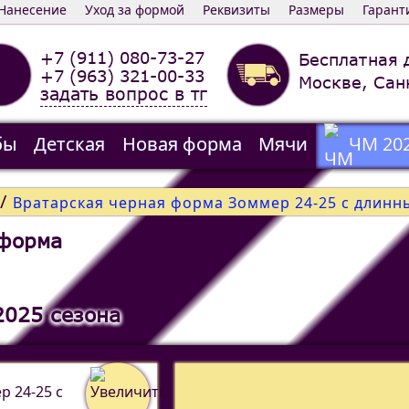
Нанесение
Уход за формой
Реквизиты
Размеры
Гарант
+7 (911) 080-73-27
Бесплатная 
+7 (963) 321-00-33
Москве, Сан
задать вопрос в тг
бы
Детская
Новая форма
Мячи
ЧМ 20
/
Вратарская черная форма Зоммер 24-25 c длинн
 форма
2025 сезона