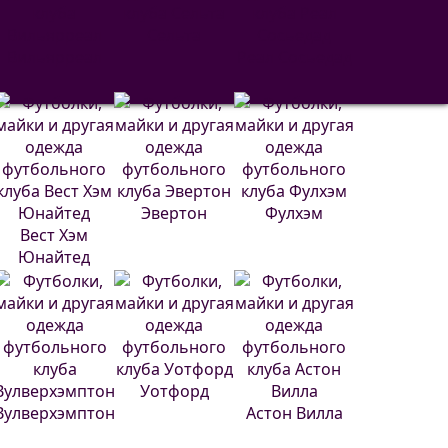
Сельта
Вильярреал
Реал Сосьедад
Эвертон
Фулхэм
Вест Хэм
Юнайтед
Уотфорд
Вулверхэмптон
Астон Вилла