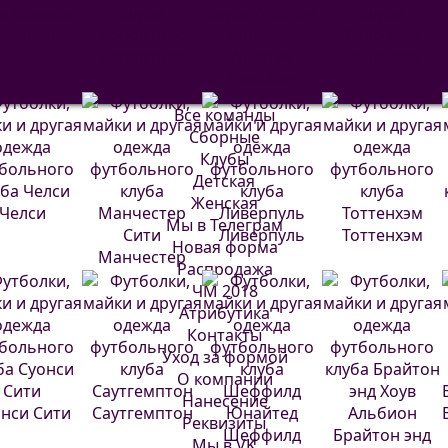
евилья
Депортиво
Атлетик
Валенсия
Бильбао
Все команды
Сборные
Клубы
Детская
Женская
Челси
Мы в Телеграм
Ливерпуль
Тоттенхэм
Новая форма
Манчестер
Распродажа
Сити
ЧМ 2018
Атрибутика
Контакты
Уход за формой
О компании
Нанесение
нси Сити
Саутгемптон
Реквизиты
Шеффилд
Брайтон энд
Мы в VK