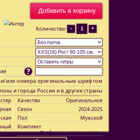
-
+
Количество:
?
ния
 и/или номера оригинальным шрифтом
ионы и города России и в другие страны
стер
Качество
Оригинальное
рная
Сезон
2024-2025
тская
Пол
Мужской
нный
Комплект
Футболка, шорты и гетры