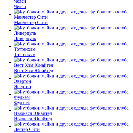
Челси
Манчестер Сити
Ливерпуль
Тоттенхэм
Вест Хэм Юнайтед
Эвертон
Фулхэм
Ньюкасл Юнайтед