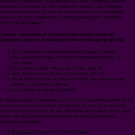
не может превышать 30 календарных дней с момента начала
Рома
выполнения операции. Все заявки по обмену или возврату
Наполи
товара и денежных средств рассматриваются в кратчайшие
Лацио
сроки и не могу превышать 5 календарных дней с момента
Аталанта
поступления заявки.
Фиорентина
Венеция
Список гарантийных случаев подлежащих возврату
ПСЖ
денежных средств за товар или обмену товара на другой
Монако
Лион
Марсель
Был обнаружен производственный брак в изделии;
Лилль
Был обнаружен брак в изделии произошедший из за
Бавария
доставки;
Боруссия Дортмунд
Был заказан один товар а доставлен другой.
Боруссия Менх
Был заказан один размер а доставлен другой.
РБ Лейпциг
Была заказана одна надпись и номер для нанесения на
Вольфсбург
форму а доставлена другая;
Шальке 04
Был утерян во время доставки.
Байер Леверкузен
В нашем интернет магазине вы получаете гарантию качества не
Вердер Бремен
только на весь ассортимент продукции но и на её доставку в
Гамбург
любой уголок планеты. Если с футбольной формой что то мало
Порту
ли не так мы предлагаем клиентам несколько вариантов
Бенфика
решения проблемы:
Спортинг
Селтик
Возвращаем деньги в полном объеме;
ПСВ