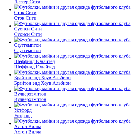
Лестер Сити
Сток Сити
Суонси Сити
Саутгемптон
Шеффилд Юнайтед
Брайтон энд Хоув Альбион
Вулверхэмптон
Уотфорд
Астон Вилла