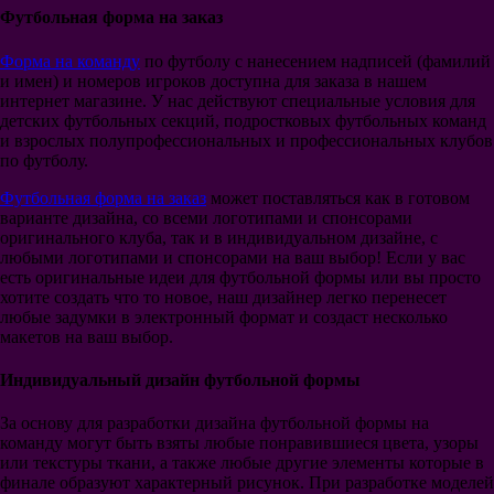
Сборная Хорватии
Футбольная форма на заказ
Сборная Англии
Сборная Голландии
Форма на команду
по футболу с нанесением надписей (фамилий
Сборная Аргентины
и имен) и номеров игроков доступна для заказа в нашем
Сборная Бразилии
интернет магазине. У нас действуют специальные условия для
Сборная Германии
детских футбольных секций, подростковых футбольных команд
Сборная Бельгии
и взрослых полупрофессиональных и профессиональных клубов
Сборная Испании
по футболу.
Сборная Португалии
Сборная Турции
Футбольная форма на заказ
может поставляться как в готовом
Сборная Уругвая
варианте дизайна, со всеми логотипами и спонсорами
Сборная Колумбии
оригинального клуба, так и в индивидуальном дизайне, с
Сборная Мексики
любыми логотипами и спонсорами на ваш выбор! Если у вас
Сборная Польши
есть оригинальные идеи для футбольной формы или вы просто
Сборная Дании
хотите создать что то новое, наш дизайнер легко перенесет
Сборная Швеции
любые задумки в электронный формат и создаст несколько
Сборная Швейцарии
макетов на ваш выбор.
Сборная Уэльса
Сборная Нигерии
Индивидуальный дизайн футбольной формы
Новая форма
Мячи
За основу для разработки дизайна футбольной формы на
команду могут быть взяты любые понравившиеся цвета, узоры
или текстуры ткани, а также любые другие элементы которые в
финале образуют характерный рисунок. При разработке моделей