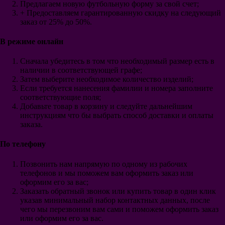
Предлагаем новую футбольную форму за свой счет;
Аякс
+ Предоставляем гарантированную скидку на следующий
Фейеноорд
заказ от 25% до 50%.
Галатасарай
Интер Майами
Гэлакси
В режиме онлайн
Сантос
Ривер Плейт
Сначала убедитесь в том что необходимый размер есть в
Бока Хуниорс
наличии в соответствующей графе;
Црвена Звезда
Затем выберите необходимое количество изделий;
Аль-Наср Эр-Рияд
Если требуется нанесения фамилии и номера заполните
Аль-Хиляль Эр-Рияд
соответствующие поля;
Аль-Иттихад
Добавьте товар в корзину и следуйте дальнейшим
Детская
инструкциям что бы выбрать способ доставки и оплаты
Барселона
заказа.
Реал Мадрид
Атлетико Мадрид
По телефону
Севилья
Валенсия
Позвонить нам напрямую по одному из рабочих
Атлетик Бильбао
телефонов и мы поможем вам оформить заказ или
Вильярреал
оформим его за вас;
Сельта
Заказать обратный звонок или купить товар в один клик
указав минимальный набор контактных данных, после
чего мы перезвоним вам сами и поможем оформить заказ
Реал Сосьедад
или оформим его за вас.
Реал Бетис