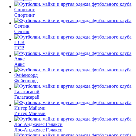
Спортинг
Селтик
ПСВ
Аякс
Фейеноорд
Галатасарай
Интер Майами
Лос-Анджелес Гэлакси