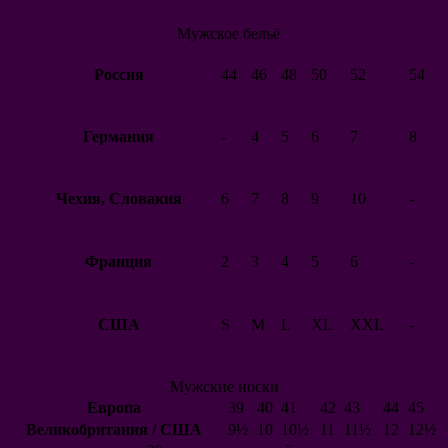
Реал Сосьедад
Реал Бетис
Мужское бельё
Манчестер Юнайтед
Арсенал
Россия
44
46
48
50
52
54
Челси
Манчестер Сити
Ливерпуль
Тоттенхэм
Германия
-
4
5
6
7
8
Вест Хэм Юнайтед
Эвертон
Фулхэм
Чехия, Словакия
6
7
8
9
10
-
Ньюкасл Юнайтед
Лестер Сити
Сток Сити
Суонси Сити
Франция
2
3
4
5
6
-
Саутгемптон
Шеффилд Юнайтед
Брайтон энд Хоув
США
S
M
L
XL
XXL
-
Альбион
Вулверхэмптон
Уотфорд
Астон Вилла
Мужские носки
Ювентус
Европа
39
40
41
42
43
44
45
Милан
Великобритания / США
9½
10
10½
11
11½
12
12½
Интер