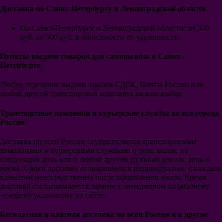
Марсель
Доставка по Санкт-Петербургу и Ленинградской области
Лилль
Бавария
По Санкт-Петербургу и Ленинградской области: от 300
Боруссия Дортмунд
руб. до 500 руб. в зависимости от удаленности.
Боруссия Менх.
РБ Лейпциг
Пункты выдачи товаров для самовывоза в Санкт-
Вольфсбург
Петербурге
Шальке 04
Байер 04 Леверкузен
Любое отделение выдачи заказов СДЕК, Почты России или
Вердер Бремен
любой другой транспортной компании на ваш выбор.
Гамбург
Порту
Бенфика
Транспортные компании и курьерские службы во все города
Спортинг
России
Селтик
ПСВ
Доставка по всей России осуществляется транспортными
Аякс
компаниями и курьерскими службами в день заказа, на
Фейеноорд
следующий день или в любой другой удобный для вас день и
Галатасарай
время. Сроки доставки оговариваются индивидуально с каждым
Интер Майами
клиентом непосредственно после оформления заказа. Время
Гэлакси
доставки согласовывается заранее с менеджером по рабочему
Сантос
телефону указанному на сайте.
Ривер Плейт
Бока Хуниорс
Бесплатная
и платная доставка по всей России и в другие
Црвена Звезда