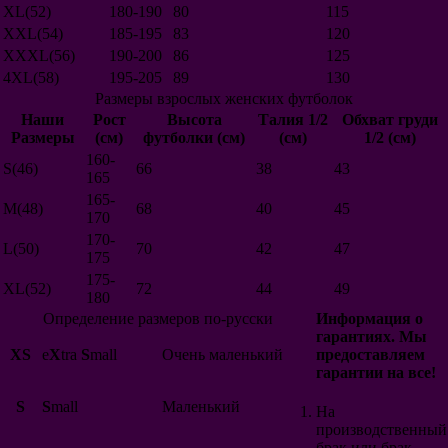
XL(52)
180-190
80
115
Шотландия
XXL(54)
185-195
83
120
Норвегия
США
XXXL(56)
190-200
86
125
Македония
4XL(58)
195-205
89
130
Новая Зеландия
Размеры взрослых женских футболок
Катар
Наши
Рост
Высота
Талия 1/2
Обхват груди
Грузия
Размеры
(см)
футболки (см)
(см)
1/2 (см)
Сборные
160-
Россия
S(46)
66
38
43
165
Германия
Италия
165-
M(48)
68
40
45
Нидерланды
170
Аргентина
170-
L(50)
70
42
47
Бразилия
175
Португалия
175-
Бельгия
XL(52)
72
44
49
180
Испания
Определение размеров по-русски
Информация о
Англия
гарантиях. Мы
Франция
XS
e
X
tra
S
mall
Очень маленький
предоставляем
Польша
гарантии на все!
Колумбия
Мексика
S
S
mall
Маленький
На
Уругвай
производственный
Хорватия
брак или брак