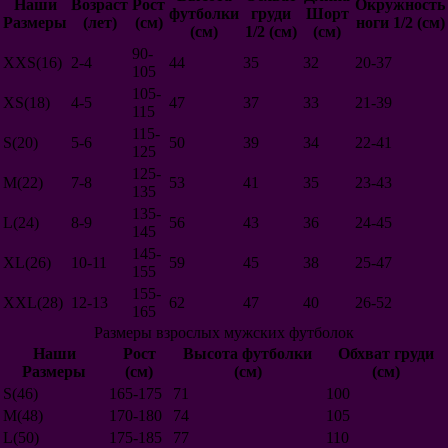
Наши
Возраст
Рост
Окружность
футболки
груди
Шорт
Швейцария
Размеры
(лет)
(см)
ноги 1/2 (см)
(см)
1/2 (см)
(см)
Сербия
Корея
90-
XXS(16)
2-4
44
35
32
20-37
Китай
105
Австралия
105-
XS(18)
4-5
47
37
33
21-39
Тунис
115
Сенегал
115-
Нигерия
S(20)
5-6
50
39
34
22-41
125
Панама
125-
Египет
M(22)
7-8
53
41
35
23-43
135
Дания
135-
Румыния
L(24)
8-9
56
43
36
24-45
145
Саудовская Аравия
Иран
145-
XL(26)
10-11
59
45
38
25-47
Марокко
155
Чили
155-
XXL(28)
12-13
62
47
40
26-52
Турция
165
Ирландия
Размеры взрослых мужских футболок
Чехия
Наши
Рост
Высота футболки
Обхват груди
Словакия
Размеры
(см)
(см)
(см)
Венгрия
S(46)
165-175
71
100
Северная Ирландия
Австрия
M(48)
170-180
74
105
Финляндия
L(50)
175-185
77
110
Албания