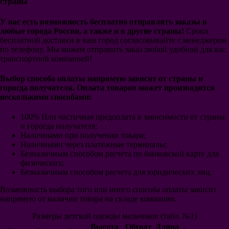
страны
Аль-Наср Эр-Рияд
Аль-Хиляль Эр-Рияд
У нас есть возможность бесплатно отправлять заказы в
Аль-Иттихад
любые города России, а также и в другие страны!
Сроки
Россия
бесплатной доставки в ваш город согласовывайте с менеджером
Германия
по телефону. Мы можем отправить заказ любой удобной для вас
Италия
транспортной компанией!
Аргентина
Бразилия
Выбор способа оплаты напрямую зависит от страны и
Португалия
горогда получателя. Оплата товаров может производится
Бельгия
несколькими способами:
Испания
Англия
100% Или частичная предоплата в зависимости от страны
Франция
и горогда получателя;
Голландия
Наличными при получении товара;
Польша
Наличными через платежные терминалы;
Колумбия
Безналичным способом расчета по банковской карте для
Мексика
физических;
Уругвай
Безналичным способом расчета для юридических лиц.
Хорватия
Япония
Возможность выбора того или иного способа оплаты зависит
Швеция
напрямую от наличии товара на складе компании.
Исландия
Уэльс
Размеры детской одежды мальчиков (табл. №1)
Перу
Высота
Обхват
Длина
Коста-Рика