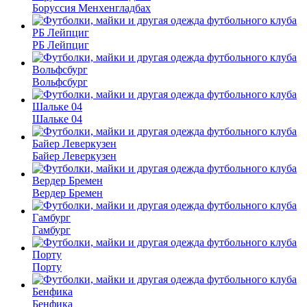
Боруссия Менхенгладбах
РБ Лейпциг
Вольфсбург
Шальке 04
Байер Леверкузен
Вердер Бремен
Гамбург
Порту
Бенфика