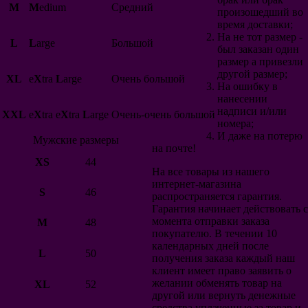
Японии
M
M
edium
Средний
произошедший во
Швеция
время доставки;
Исландия
На не тот размер -
Уэльс
L
L
arge
Большой
был заказан один
Перу
размер а привезли
Коста-Рика
другой размер;
Швейцария
XL
e
X
tra
L
arge
Очень большой
На ошибку в
Сербия
нанесении
Корея
надписи и/или
Китай
XXL
e
X
tra e
X
tra
L
arge
Очень-очень большой
номера;
Австралия
И даже на потерю
Тунис
Мужские размеры
на почте!
Сенегал
XS
44
Нигерия
На все товары из нашего
Панама
интернет-магазина
Египет
S
46
распространяется гарантия.
Дания
Гарантия начинает действовать с
Румыния
момента отправки заказа
M
48
Саудовская Аравия
покупателю. В течении 10
Иран
календарных дней после
Марокко
L
50
получения заказа каждый наш
Чили
клиент имеет право заявить о
Турция
желании обменять товар на
XL
52
Ирландия
другой или вернуть денежные
Чехия
средства уплаченные за товар и