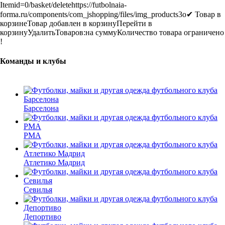
Itemid=0
/basket/delete
https://futbolnaia-
forma.ru/components/com_jshopping/files/img_products
3
o
✔ Товар в
корзине
Товар добавлен в корзину
Перейти в
корзину
Удалить
Товаров:
на сумму
Количество товара ограничено
!
Команды и клубы
Барселона
РМА
Атлетико Мадрид
Севилья
Депортиво