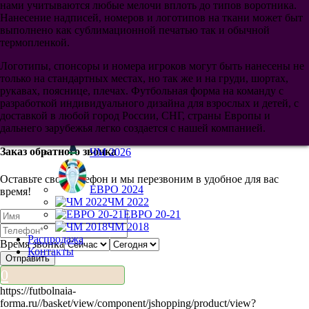
нами учитываются любые мелочи вплоть до типов воротника.
ЧМ 2026
Нанесение надписей, номеров и логотипов на ткани может быт
Женская
выполнено как сублимационной печатью так и обычной
Ретро
термопленкой.
Атрибутика
Мячи
Логотипы, спонсоры и номера игроков могут быть нанесены не
Вратарская форма
только на стандартных местах, но так же и на груди, шортах,
Футбольные костюмы
рукавах, пояснице, плечах. Футбольная форма на команду с
Форма на заказ
разработкой индивидуального дизайна для взрослых и детей, с
Турниры
доставкой в любой город России, СНГ, страны Европы и
дальнего зарубежья легко создается с нашей компанией.
Заказ обратного звонка
ЧМ 2026
Оставьте свой телефон и мы перезвоним в удобное для вас
ЕВРО 2024
время!
ЧМ 2022
ЕВРО 20-21
ЧМ 2018
Распродажа
Время звонка
Контакты
Отправить
0
https://futbolnaia-
forma.ru/
/basket/view
/component/jshopping/product/view?