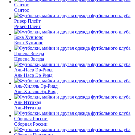
Сантос
Ривер Плейт
Бока Хуниорс
Црвена Звезда
Аль-Наср Эр-Рияд
Аль-Хиляль Эр-Рияд
Аль-Иттихад
Сборная России