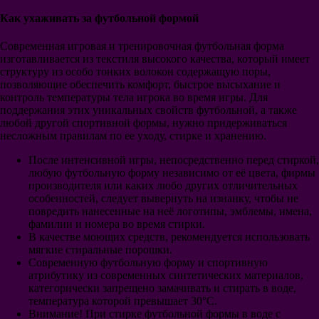
Манчестер Юнайтед
Как ухаживать за футбольной формой
Арсенал
Челси
Современная игровая и тренировочная футбольная форма
Манчестер Сити
изготавливается из текстиля высокого качества, который имеет
Ливерпуль
структуру из особо тонких волокон содержащую поры,
Тоттенхэм
позволяющие обеспечить комфорт, быстрое высыхание и
Вест Хэм Юнайтед
контроль температуры тела игрока во время игры. Для
Лестер Сити
поддержания этих уникальных свойств футбольной, а также
Эвертон
любой другой спортивной формы, нужно придерживаться
Ньюкасл Юнайтед
несложным правилам по ее уходу, стирке и хранению.
Вулверхэмптон
Астон Вилла
После интенсивной игры, непосредственно перед стиркой,
Бавария
любую футбольную форму независимо от её цвета, фирмы
Боруссия Дортмунд
производителя или каких любо других отличительных
РБ Лейпциг
особенностей, следует вывернуть на изнанку, чтобы не
Шальке 04
повредить нанесенные на неё логотипы, эмблемы, имена,
Байер 04 Леверкузен
фамилии и номера во время стирки.
Вердер Бремен
В качестве моющих средств, рекомендуется использовать
ПСЖ
мягкие стиральные порошки.
Монако
Современную футбольную форму и спортивную
Лион
атрибутику из современных синтетических материалов,
Марсель
категорически запрещено замачивать и стирать в воде,
Лилль
температура которой превышает 30°С.
Ювентус
Внимание! При стирке футбольной формы в воде с
Милан