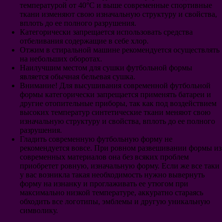
температурой от 40°С и выше современные спортивные
Интер
ткани изменяют свою изначальную структуру и свойства,
Рома
вплоть до ее полного разрушения.
Наполи
Категорически запрещается использовать средства
Лацио
отбеливания содержащие в себе хлор.
Аталанта
Отжим в стиральной машине рекомендуется осуществлять
Фиорентина
на небольших оборотах.
ПСВ
Наилучшим местом для сушки футбольной формы
Аякс
является обычная бельевая сушка.
Фейеноорд
Внимание! Для высушивания современной футбольной
Галатасарай
формы категорически запрещается применять батареи и
Интер Майами
другие отопительные приборы, так как под воздействием
Гэлакси
высоких температур синтетические ткани меняют свою
Сантос
изначальную структуру и свойства, вплоть до ее полного
Ривер Плейт
разрушения.
Бока Хуниорс
Гладить современную футбольную форму не
Порту
рекомендуется вовсе. При ровном развешивании формы из
Бенфика
современных материалов она без всяких проблем
Спортинг
приобретет ровную, изначальную форму. Если же все таки
Селтик
у вас возникла такая необходимость нужно вывернуть
Аль-Наср Эр-Рияд
форму на изнанку и проглаживать ее утюгом при
Аль-Хиляль Эр-Рияд
максимально низкой температуре, аккуратно стараясь
Аль-Иттихад
обходить все логотипы, эмблемы и другую уникальную
Сборная России
символику.
Сборная Франция
Сборная Италии