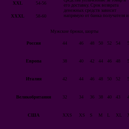
Словакия
XXL
54-56
его доставку. Срок возврата
Венгрия
денежных средств зависит
Северная Ирландия
напрямую от банка получателя и
XXXL
58-60
Австрия
Финляндия
Албания
Мужские брюки, шорты
Шотландия
Норвегия
США
Россия
44
46
48
50
52
54
Македония
Новая Зеландия
Катар
Европа
38
40
42
44
46
48
Грузия
Клубы
Барселона
Италия
42
44
46
48
50
52
Реал Мадрид
Атлетико Мадрид
Севилья
Депортиво
Великобритания
32
34
36
38
40
43
Атлетик Бильбао
Валенсия
Вильярреал
США
XXS
XS
S
M
L
XL
Сельта