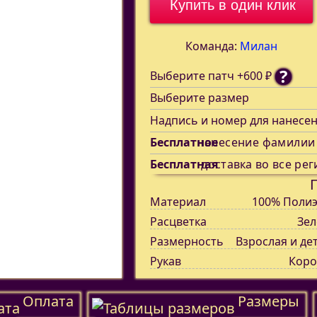
Купить в один клик
Команда:
Милан
?
Выберите патч +600 ₽
Выберите размер
Надпись и номер для нанесе
Бесплатное
нанесение фамилии
Бесплатная
доставка во все рег
Материал
100% Полиэ
Расцветка
Зел
Размерность
Взрослая и де
Рукав
Коро
Оплата
Размеры