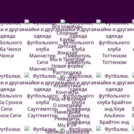
евилья
Депортиво
Атлетик
Валенсия
Бильбао
Все команды
Сборные
Клубы
Детская
Женская
Челси
Мы в Телеграм
Ливерпуль
Тоттенхэм
Новая форма
Манчестер
Распродажа
Сити
ЧМ 2018
Атрибутика
Контакты
Уход за формой
О компании
Нанесение
нси Сити
Саутгемптон
Реквизиты
Шеффилд
Брайтон энд
Мы в VK
Юнайтед
Хоув Альбион
Таблицы размеров