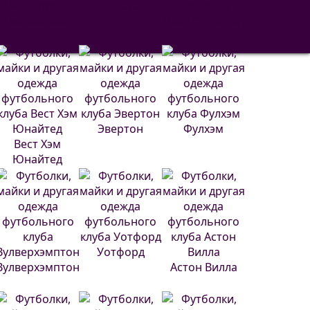
Сельта
Вильярреал
Реал Сосьедад
Эвертон
Фулхэм
Вест Хэм
Юнайтед
Уотфорд
Вулверхэмптон
Астон Вилла