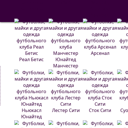
РМА
С
Барселона
Атлетико
Мадрид
Арсенал
Реал Бетис
Манчестер
Юнайтед
Ньюкасл
Лестер Сити
Сток Сити
Суо
Юнайтед