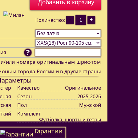
-
+
Количество:
?
ния
 и/или номера оригинальным шрифтом
ионы и города России и в другие страны
Параметры
стер
Качество
Оригинальное
еная
Сезон
2025-2026
тская
Пол
Мужской
ткий
Комплект
Футболка, шорты и гетры
Гарантии