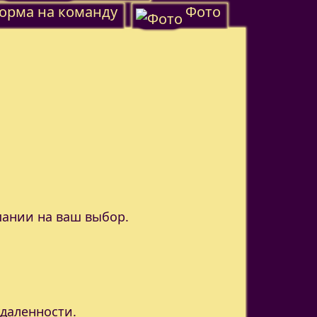
орма на команду
Фото
пании на ваш выбор.
удаленности.