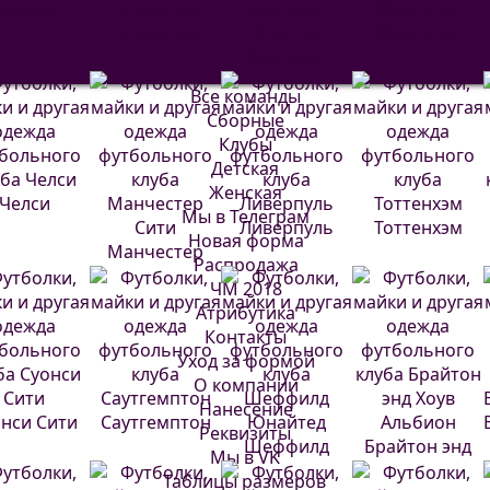
евилья
Депортиво
Атлетик
Валенсия
Бильбао
Все команды
Сборные
Клубы
Детская
Женская
Челси
Мы в Телеграм
Ливерпуль
Тоттенхэм
Новая форма
Манчестер
Распродажа
Сити
ЧМ 2018
Атрибутика
Контакты
Уход за формой
О компании
Нанесение
нси Сити
Саутгемптон
Реквизиты
Шеффилд
Брайтон энд
Мы в VK
Юнайтед
Хоув Альбион
Таблицы размеров