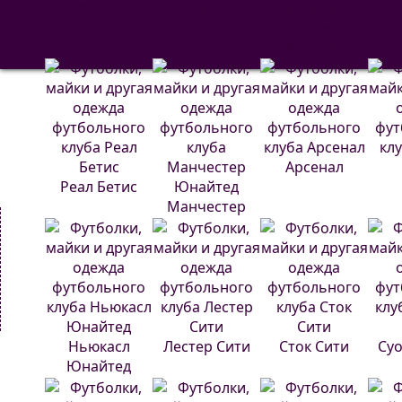
РМА
С
Барселона
Атлетико
Мадрид
Арсенал
Реал Бетис
Манчестер
Юнайтед
Ньюкасл
Лестер Сити
Сток Сити
Суо
Юнайтед