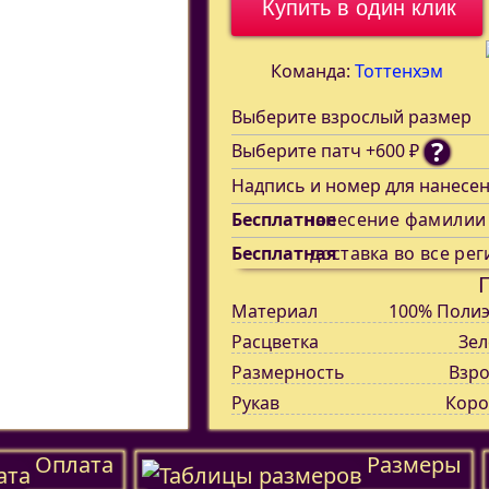
Купить в один клик
Команда:
Тоттенхэм
Выберите взрослый размер
?
Выберите патч +600 ₽
Надпись и номер для нанесе
Бесплатное
нанесение фамилии
Бесплатная
доставка во все рег
Материал
100% Полиэ
Расцветка
Зел
Размерность
Взро
Рукав
Коро
Оплата
Размеры