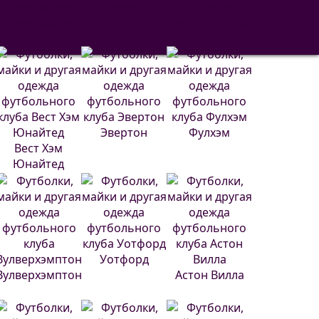
Сельта
Вильярреал
Реал Сосьедад
Эвертон
Фулхэм
Вест Хэм
Юнайтед
Уотфорд
Вулверхэмптон
Астон Вилла