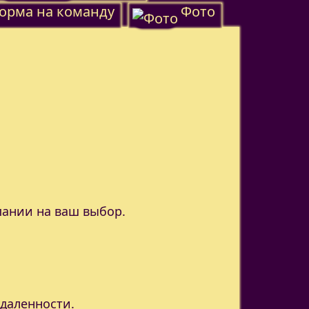
орма на команду
Фото
пании на ваш выбор.
удаленности.