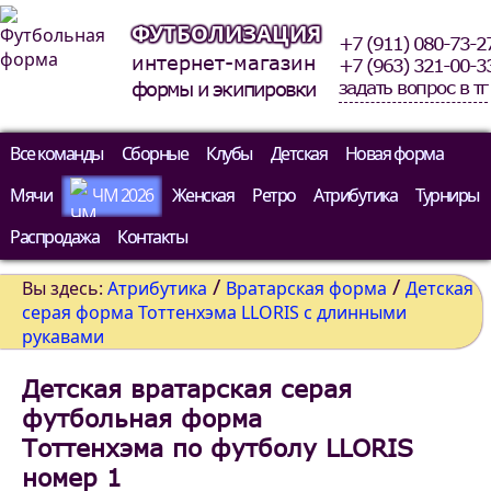
ФУТБОЛИЗАЦИЯ
+7 (911) 080-73-2
интернет-магазин
+7 (963) 321-00-3
задать вопрос в тг
формы и экипировки
Все команды
Сборные
Клубы
Детская
Новая форма
Мячи
ЧМ 2026
Женская
Ретро
Атрибутика
Турниры
Распродажа
Контакты
/
/
Вы здесь:
Атрибутика
Вратарская форма
Детская
серая форма Тоттенхэма LLORIS с длинными
рукавами
Детская вратарская серая
футбольная форма
Тоттенхэма по футболу LLORIS
номер 1