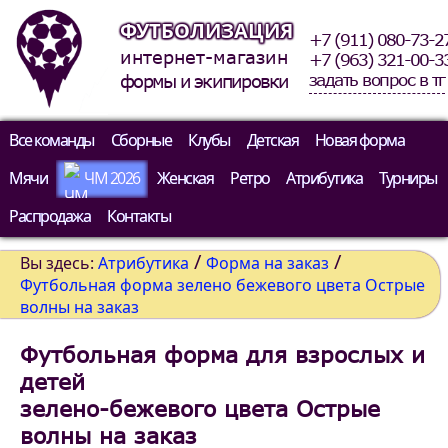
ФУТБОЛИЗАЦИЯ
+7 (911) 080-73-2
интернет-магазин
+7 (963) 321-00-3
задать вопрос в тг
формы и экипировки
Все команды
Сборные
Клубы
Детская
Новая форма
Мячи
ЧМ 2026
Женская
Ретро
Атрибутика
Турниры
Распродажа
Контакты
/
/
Вы здесь:
Атрибутика
Форма на заказ
Футбольная форма зелено бежевого цвета Острые
волны на заказ
Футбольная форма для взрослых и
детей
зелено-бежевого цвета Острые
волны на заказ