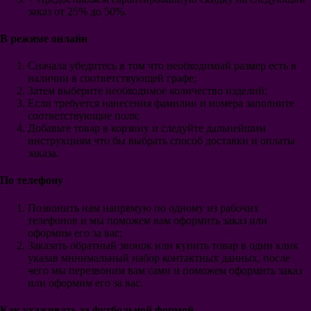
Аякс
заказ от 25% до 50%.
Фейеноорд
Галатасарай
В режиме онлайн
Интер Майами
Гэлакси
Сначала убедитесь в том что необходимый размер есть в
Сантос
наличии в соответствующей графе;
Ривер Плейт
Затем выберите необходимое количество изделий;
Бока Хуниорс
Если требуется нанесения фамилии и номера заполните
Црвена Звезда
соответствующие поля;
Аль-Наср Эр-Рияд
Добавьте товар в корзину и следуйте дальнейшим
Аль-Хиляль Эр-Рияд
инструкциям что бы выбрать способ доставки и оплаты
Аль-Иттихад
заказа.
Детская
Барселона
По телефону
Реал Мадрид
Позвонить нам напрямую по одному из рабочих
Атлетико Мадрид
телефонов и мы поможем вам оформить заказ или
Севилья
оформим его за вас;
Валенсия
Заказать обратный звонок или купить товар в один клик
Атлетик Бильбао
указав минимальный набор контактных данных, после
Вильярреал
чего мы перезвоним вам сами и поможем оформить заказ
Сельта
или оформим его за вас.
Реал Сосьедад
Реал Бетис
Как ухаживать за футбольной формой