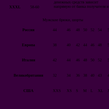
Словакия
денежных средств зависит
Венгрия
напрямую от банка получателя и
XXXL
58-60
Северная Ирландия
Австрия
Финляндия
Мужские брюки, шорты
Албания
Шотландия
Россия
44
46
48
50
52
54
Норвегия
США
Македония
Новая Зеландия
Европа
38
40
42
44
46
48
Катар
Грузия
Клубы
Италия
42
44
46
48
50
52
Барселона
Великобритания
32
34
36
38
40
43
Реал Мадрид
Атлетико Мадрид
Севилья
Депортиво
США
XXS
XS
S
M
L
XL
Атлетик Бильбао
Валенсия
Вильярреал
Сельта