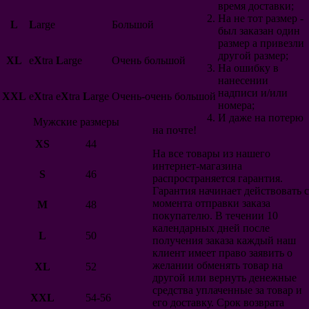
Японии
время доставки;
Швеция
На не тот размер -
L
L
arge
Большой
Исландия
был заказан один
Уэльс
размер а привезли
Перу
другой размер;
XL
e
X
tra
L
arge
Очень большой
Коста-Рика
На ошибку в
Швейцария
нанесении
Сербия
надписи и/или
XXL
e
X
tra e
X
tra
L
arge
Очень-очень большой
Корея
номера;
Китай
И даже на потерю
Мужские размеры
Австралия
на почте!
Тунис
XS
44
Сенегал
На все товары из нашего
Нигерия
интернет-магазина
S
46
Панама
распространяется гарантия.
Египет
Гарантия начинает действовать с
Дания
момента отправки заказа
M
48
Румыния
покупателю. В течении 10
Саудовская Аравия
календарных дней после
L
50
Иран
получения заказа каждый наш
Марокко
клиент имеет право заявить о
Чили
желании обменять товар на
XL
52
Турция
другой или вернуть денежные
Ирландия
средства уплаченные за товар и
XXL
54-56
Чехия
его доставку. Срок возврата