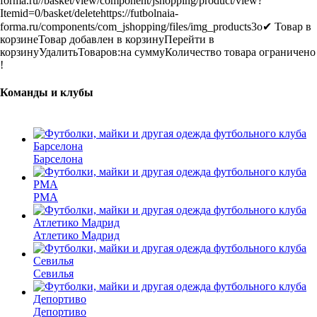
forma.ru/
/basket/view
/component/jshopping/product/view?
Itemid=0
/basket/delete
https://futbolnaia-
forma.ru/components/com_jshopping/files/img_products
3
o
✔ Товар в
корзине
Товар добавлен в корзину
Перейти в
корзину
Удалить
Товаров:
на сумму
Количество товара ограничено
!
Команды и клубы
Барселона
РМА
Атлетико Мадрид
Севилья
Депортиво