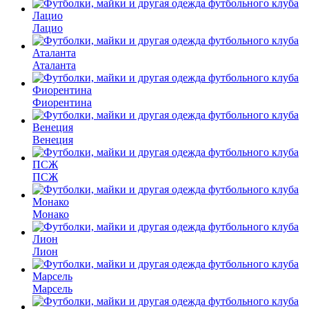
Лацио
Аталанта
Фиорентина
Венеция
ПСЖ
Монако
Лион
Марсель