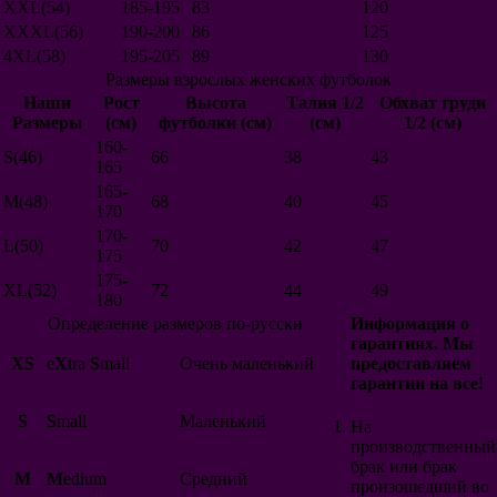
XXL(54)
185-195
83
120
Шотландия
XXXL(56)
190-200
86
125
Норвегия
4XL(58)
195-205
89
130
США
Размеры взрослых женских футболок
Македония
Новая Зеландия
Наши
Рост
Высота
Талия 1/2
Обхват груди
Катар
Размеры
(см)
футболки (см)
(см)
1/2 (см)
Грузия
160-
S(46)
66
38
43
Сборные
165
Россия
165-
Германия
M(48)
68
40
45
170
Италия
170-
Нидерланды
L(50)
70
42
47
175
Аргентина
Бразилия
175-
XL(52)
72
44
49
Португалия
180
Бельгия
Определение размеров по-русски
Информация о
Испания
гарантиях. Мы
Англия
XS
e
X
tra
S
mall
Очень маленький
предоставляем
Франция
гарантии на все!
Польша
Колумбия
S
S
mall
Маленький
На
Мексика
производственный
Уругвай
брак или брак
M
M
edium
Средний
Хорватия
произошедший во