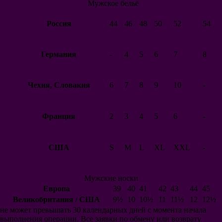
Реал Сосьедад
Мужское бельё
Реал Бетис
Манчестер Юнайтед
Россия
44
46
48
50
52
54
Арсенал
Челси
Манчестер Сити
Германия
-
4
5
6
7
8
Ливерпуль
Тоттенхэм
Вест Хэм Юнайтед
Эвертон
Чехия, Словакия
6
7
8
9
10
-
Фулхэм
Ньюкасл Юнайтед
Лестер Сити
Франция
2
3
4
5
6
-
Сток Сити
Суонси Сити
Саутгемптон
Шеффилд Юнайтед
США
S
M
L
XL
XXL
-
Брайтон энд Хоув
Альбион
Вулверхэмптон
Мужские носки
Уотфорд
Европа
39
40
41
42
43
44
45
Астон Вилла
Ювентус
Великобритания / США
9½
10
10½
11
11½
12
12½
Милан
не может превышать 30 календарных дней с момента начала
Интер
выполнения операции. Все заявки по обмену или возврату