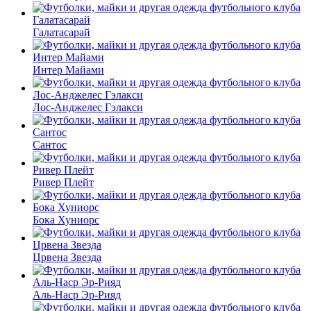
Галатасарай
Интер Майами
Лос-Анджелес Гэлакси
Сантос
Ривер Плейт
Бока Хуниорс
Црвена Звезда
Аль-Наср Эр-Рияд