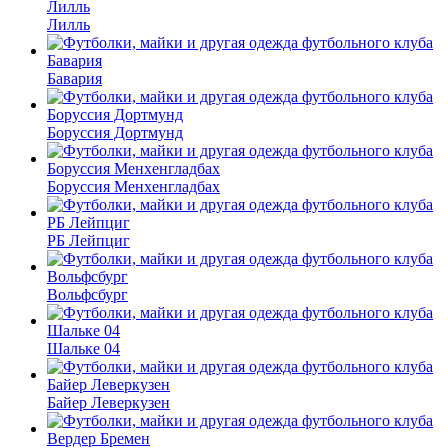
Лилль
Бавария
Боруссия Дортмунд
Боруссия Менхенгладбах
РБ Лейпциг
Вольфсбург
Шальке 04
Байер Леверкузен