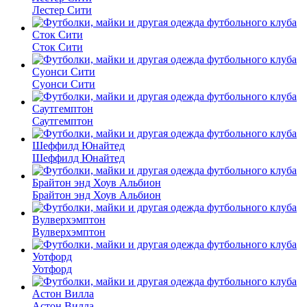
Лестер Сити
Сток Сити
Суонси Сити
Саутгемптон
Шеффилд Юнайтед
Брайтон энд Хоув Альбион
Вулверхэмптон
Уотфорд
Астон Вилла