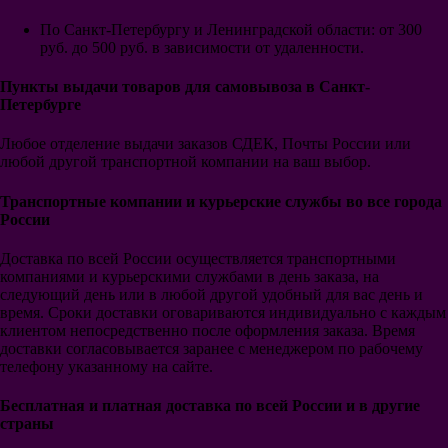
Марсель
По Санкт-Петербургу и Ленинградской области: от 300
Лилль
руб. до 500 руб. в зависимости от удаленности.
Бавария
Боруссия Дортмунд
Боруссия Менх.
Пункты выдачи товаров для самовывоза в Санкт-
РБ Лейпциг
Петербурге
Вольфсбург
Шальке 04
Любое отделение выдачи заказов СДЕК, Почты России или
Байер 04 Леверкузен
любой другой транспортной компании на ваш выбор.
Вердер Бремен
Гамбург
Транспортные компании и курьерские службы во все города
Порту
России
Бенфика
Спортинг
Доставка по всей России осуществляется транспортными
Селтик
компаниями и курьерскими службами в день заказа, на
ПСВ
следующий день или в любой другой удобный для вас день и
Аякс
время. Сроки доставки оговариваются индивидуально с каждым
Фейеноорд
клиентом непосредственно после оформления заказа. Время
Галатасарай
доставки согласовывается заранее с менеджером по рабочему
Интер Майами
телефону указанному на сайте.
Гэлакси
Сантос
Бесплатная
и платная доставка по всей России и в другие
Ривер Плейт
страны
Бока Хуниорс
Црвена Звезда