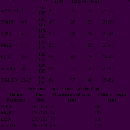
(см)
1/2 (см)
(см)
Швейцария
90-
Сербия
XXS(16)
2-4
44
35
32
20-37
105
Корея
105-
Китай
XS(18)
4-5
47
37
33
21-39
115
Австралия
Тунис
115-
S(20)
5-6
50
39
34
22-41
Сенегал
125
Нигерия
125-
M(22)
7-8
53
41
35
23-43
Панама
135
Египет
135-
L(24)
8-9
56
43
36
24-45
Дания
145
Румыния
145-
Саудовская Аравия
XL(26)
10-11
59
45
38
25-47
155
Иран
155-
Марокко
XXL(28)
12-13
62
47
40
26-52
165
Чили
Турция
Размеры взрослых мужских футболок
Ирландия
Наши
Рост
Высота футболки
Обхват груди
Чехия
Размеры
(см)
(см)
(см)
Словакия
S(46)
165-175
71
100
Венгрия
M(48)
170-180
74
105
Северная Ирландия
L(50)
175-185
77
110
Австрия
Финляндия
XL(52)
180-190
80
115
Албания