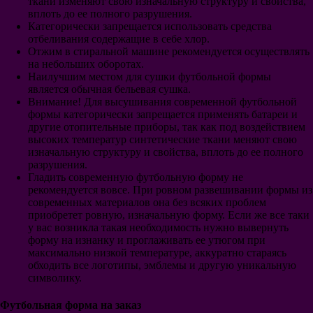
ткани изменяют свою изначальную структуру и свойства,
Интер
вплоть до ее полного разрушения.
Рома
Категорически запрещается использовать средства
Наполи
отбеливания содержащие в себе хлор.
Лацио
Отжим в стиральной машине рекомендуется осуществлять
Аталанта
на небольших оборотах.
Фиорентина
Наилучшим местом для сушки футбольной формы
ПСВ
является обычная бельевая сушка.
Аякс
Внимание! Для высушивания современной футбольной
Фейеноорд
формы категорически запрещается применять батареи и
Галатасарай
другие отопительные приборы, так как под воздействием
Интер Майами
высоких температур синтетические ткани меняют свою
Гэлакси
изначальную структуру и свойства, вплоть до ее полного
Сантос
разрушения.
Ривер Плейт
Гладить современную футбольную форму не
Бока Хуниорс
рекомендуется вовсе. При ровном развешивании формы из
Порту
современных материалов она без всяких проблем
Бенфика
приобретет ровную, изначальную форму. Если же все таки
Спортинг
у вас возникла такая необходимость нужно вывернуть
Селтик
форму на изнанку и проглаживать ее утюгом при
Аль-Наср Эр-Рияд
максимально низкой температуре, аккуратно стараясь
Аль-Хиляль Эр-Рияд
обходить все логотипы, эмблемы и другую уникальную
Аль-Иттихад
символику.
Сборная России
Сборная Франция
Футбольная форма на заказ
Сборная Италии