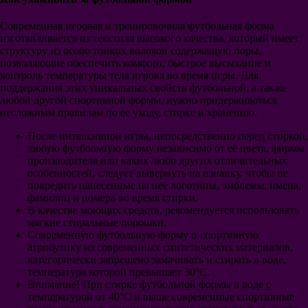
Манчестер Юнайтед
Арсенал
Современная игровая и тренировочная футбольная форма
Челси
изготавливается из текстиля высокого качества, который имеет
Манчестер Сити
структуру из особо тонких волокон содержащую поры,
Ливерпуль
позволяющие обеспечить комфорт, быстрое высыхание и
Тоттенхэм
контроль температуры тела игрока во время игры. Для
Вест Хэм Юнайтед
поддержания этих уникальных свойств футбольной, а также
Лестер Сити
любой другой спортивной формы, нужно придерживаться
Эвертон
несложным правилам по ее уходу, стирке и хранению.
Ньюкасл Юнайтед
Вулверхэмптон
После интенсивной игры, непосредственно перед стиркой,
Астон Вилла
любую футбольную форму независимо от её цвета, фирмы
Бавария
производителя или каких любо других отличительных
Боруссия Дортмунд
особенностей, следует вывернуть на изнанку, чтобы не
РБ Лейпциг
повредить нанесенные на неё логотипы, эмблемы, имена,
Шальке 04
фамилии и номера во время стирки.
Байер 04 Леверкузен
В качестве моющих средств, рекомендуется использовать
Вердер Бремен
мягкие стиральные порошки.
ПСЖ
Современную футбольную форму и спортивную
Монако
атрибутику из современных синтетических материалов,
Лион
категорически запрещено замачивать и стирать в воде,
Марсель
температура которой превышает 30°С.
Лилль
Внимание! При стирке футбольной формы в воде с
Ювентус
температурой от 40°С и выше современные спортивные
Милан