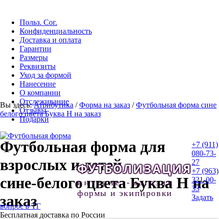
Польз. Сог.
Конфиденциальность
Доставка и оплата
Гарантии
Размеры
Реквизиты
Уход за формой
Нанесение
О компании
Отслеживание
Вы здесь:
Атрибутика
/
Форма на заказ
/
Футбольная форма сине
Отзывы
белого цвета Буква H на заказ
Подарки
Футбольная форма для
+7 (911)
080-73-
взрослых и детей
27
ФУТБОЛИЗАЦИЯ
+7 (963)
сине-белого цвета Буква H на
321-00-
интернет-магазин
33
формы и экипировки
заказ
Задать
вопрос в ТГ
Бесплатная доставка по России