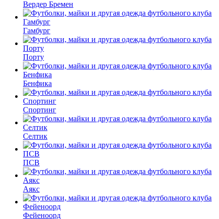
Вердер Бремен
Гамбург
Порту
Бенфика
Спортинг
Селтик
ПСВ
Аякс
Фейеноорд