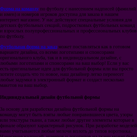
Сборная Хорватии
Форма на команду
по футболу с нанесением надписей (фамилий
Сборная Англии
и имен) и номеров игроков доступна для заказа в нашем
Сборная Голландии
интернет магазине. У нас действуют специальные условия для
Сборная Аргентины
детских футбольных секций, подростковых футбольных команд
Сборная Бразилии
и взрослых полупрофессиональных и профессиональных клубов
Сборная Германии
по футболу.
Сборная Бельгии
Сборная Испании
Футбольная форма на заказ
может поставляться как в готовом
Сборная Португалии
варианте дизайна, со всеми логотипами и спонсорами
Сборная Турции
оригинального клуба, так и в индивидуальном дизайне, с
Сборная Уругвая
любыми логотипами и спонсорами на ваш выбор! Если у вас
Сборная Колумбии
есть оригинальные идеи для футбольной формы или вы просто
Сборная Мексики
хотите создать что то новое, наш дизайнер легко перенесет
Сборная Польши
любые задумки в электронный формат и создаст несколько
Сборная Дании
макетов на ваш выбор.
Сборная Швеции
Сборная Швейцарии
Индивидуальный дизайн футбольной формы
Сборная Уэльса
Сборная Нигерии
За основу для разработки дизайна футбольной формы на
Новая форма
команду могут быть взяты любые понравившиеся цвета, узоры
Мячи
или текстуры ткани, а также любые другие элементы которые в
финале образуют характерный рисунок. При разработке моделей
нами учитываются любые мелочи вплоть до типов воротника.
Нанесение надписей, номеров и логотипов на ткани может быт