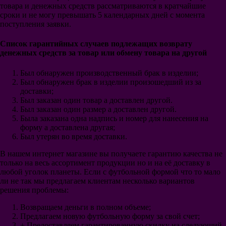
Рома
товара и денежных средств рассматриваются в кратчайшие
Наполи
сроки и не могу превышать 5 календарных дней с момента
Лацио
поступления заявки.
Аталанта
Фиорентина
Список гарантийных случаев подлежащих возврату
Венеция
денежных средств за товар или обмену товара на другой
ПСЖ
Монако
Был обнаружен производственный брак в изделии;
Лион
Был обнаружен брак в изделии произошедший из за
Марсель
доставки;
Лилль
Был заказан один товар а доставлен другой.
Бавария
Был заказан один размер а доставлен другой.
Боруссия Дортмунд
Была заказана одна надпись и номер для нанесения на
Боруссия Менх
форму а доставлена другая;
РБ Лейпциг
Был утерян во время доставки.
Вольфсбург
Шальке 04
В нашем интернет магазине вы получаете гарантию качества не
Байер Леверкузен
только на весь ассортимент продукции но и на её доставку в
Вердер Бремен
любой уголок планеты. Если с футбольной формой что то мало
Гамбург
ли не так мы предлагаем клиентам несколько вариантов
Порту
решения проблемы:
Бенфика
Спортинг
Возвращаем деньги в полном объеме;
Селтик
Предлагаем новую футбольную форму за свой счет;
ПСВ
+ Предоставляем гарантированную скидку на следующий