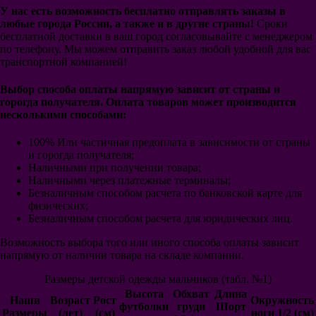
Аль-Наср Эр-Рияд
У нас есть возможность бесплатно отправлять заказы в
Аль-Хиляль Эр-Рияд
любые города России, а также и в другие страны!
Сроки
Аль-Иттихад
бесплатной доставки в ваш город согласовывайте с менеджером
Россия
по телефону. Мы можем отправить заказ любой удобной для вас
Германия
транспортной компанией!
Италия
Аргентина
Выбор способа оплаты напрямую зависит от страны и
Бразилия
горогда получателя. Оплата товаров может производится
Португалия
несколькими способами:
Бельгия
Испания
100% Или частичная предоплата в зависимости от страны
Англия
и горогда получателя;
Франция
Наличными при получении товара;
Голландия
Наличными через платежные терминалы;
Польша
Безналичным способом расчета по банковской карте для
Колумбия
физических;
Мексика
Безналичным способом расчета для юридических лиц.
Уругвай
Хорватия
Возможность выбора того или иного способа оплаты зависит
Япония
напрямую от наличии товара на складе компании.
Швеция
Исландия
Размеры детской одежды мальчиков (табл. №1)
Уэльс
Высота
Обхват
Длина
Наши
Возраст
Рост
Окружность
Перу
футболки
груди
Шорт
Размеры
(лет)
(см)
ноги 1/2 (см)
Коста-Рика