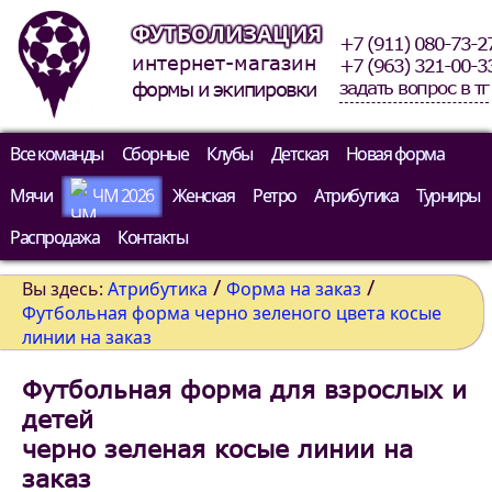
ФУТБОЛИЗАЦИЯ
+7 (911) 080-73-2
интернет-магазин
+7 (963) 321-00-3
задать вопрос в тг
формы и экипировки
Все команды
Сборные
Клубы
Детская
Новая форма
Мячи
ЧМ 2026
Женская
Ретро
Атрибутика
Турниры
Распродажа
Контакты
/
/
Вы здесь:
Атрибутика
Форма на заказ
Футбольная форма черно зеленого цвета косые
линии на заказ
Футбольная форма для взрослых и
детей
черно зеленая косые линии на
заказ