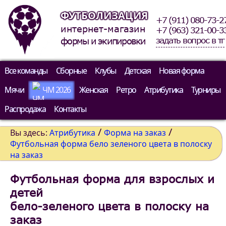
ФУТБОЛИЗАЦИЯ
+7 (911) 080-73-2
интернет-магазин
+7 (963) 321-00-3
задать вопрос в тг
формы и экипировки
Все команды
Сборные
Клубы
Детская
Новая форма
Мячи
ЧМ 2026
Женская
Ретро
Атрибутика
Турниры
Распродажа
Контакты
/
/
Вы здесь:
Атрибутика
Форма на заказ
Футбольная форма бело зеленого цвета в полоску
на заказ
Футбольная форма для взрослых и
детей
бело-зеленого цвета в полоску на
заказ