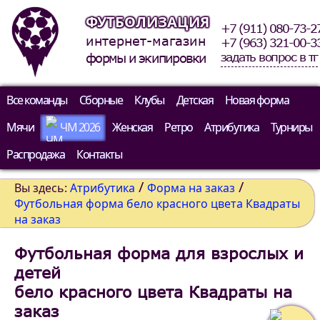
ФУТБОЛИЗАЦИЯ
+7 (911) 080-73-2
интернет-магазин
+7 (963) 321-00-3
задать вопрос в тг
формы и экипировки
Все команды
Сборные
Клубы
Детская
Новая форма
Мячи
ЧМ 2026
Женская
Ретро
Атрибутика
Турниры
Распродажа
Контакты
/
/
Вы здесь:
Атрибутика
Форма на заказ
Футбольная форма бело красного цвета Квадраты
на заказ
Футбольная форма для взрослых и
детей
бело красного цвета Квадраты на
заказ