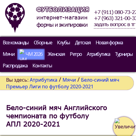
ФУТБОЛИЗАЦИЯ
+7 (911) 080-73-2
интернет-магазин
+7 (963) 321-00-3
задать вопрос в тг
формы и экипировки
Все команды
Сборные
Клубы
Детская
Новая форма
Мячи
ЧМ 2026
Женская
Ретро
Атрибутика
Турниры
Распродажа
Контакты
/
/
Вы здесь:
Атрибутика
Мячи
Бело-синий мяч
Премьер Лиги по футболу 2020-2021
Бело-синий мяч Английского
чемпионата по футболу
АПЛ 2020-2021