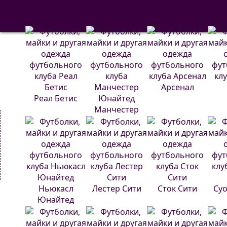
Барселона
Атлетико
Мадрид
Арсенал
Реал Бетис
Манчестер
Юнайтед
Ньюкасл
Лестер Сити
Сток Сити
Суо
Юнайтед