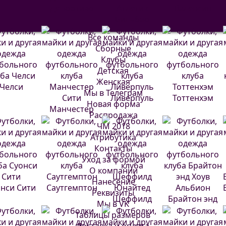
Депортиво
Атлетик
Валенсия
Бильбао
Все команды
Сборные
Клубы
Детская
Женская
Челси
Мы в Телеграм
Ливерпуль
Тоттенхэм
Новая форма
Манчестер
Распродажа
Сити
ЧМ 2018
Атрибутика
Контакты
Уход за формой
О компании
Нанесение
нси Сити
Саутгемптон
Реквизиты
Шеффилд
Брайтон энд
Мы в VK
Юнайтед
Хоув Альбион
Таблицы размеров