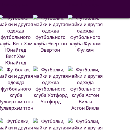
Вильярреал
Реал Сосьедад
Эвертон
Фулхэм
Вест Хэм
Юнайтед
Уотфорд
Вулверхэмптон
Астон Вилла