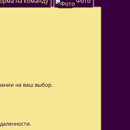
орма на команду
Фото
пании на ваш выбор.
удаленности.