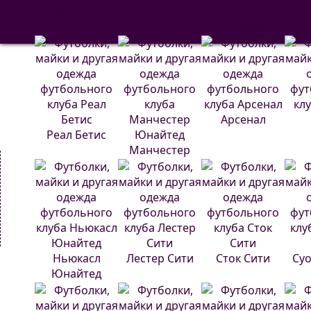
Барселона
Атлетико
Мадрид
Арсенал
Реал Бетис
Манчестер
Юнайтед
Ньюкасл
Лестер Сити
Сток Сити
Суо
Юнайтед