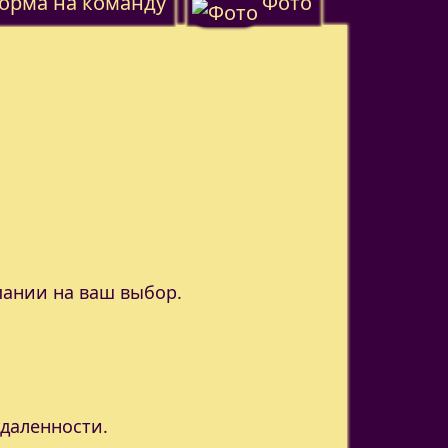
орма на команду
Фото
пании на ваш выбор.
удаленности.