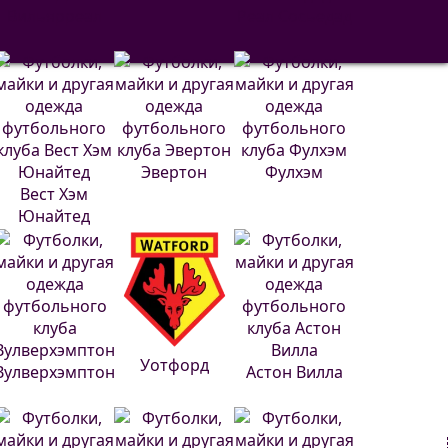
Вильярреал
Реал Сосьедад
Эвертон
Фулхэм
Вест Хэм
Юнайтед
Уотфорд
Вулверхэмптон
Астон Вилла