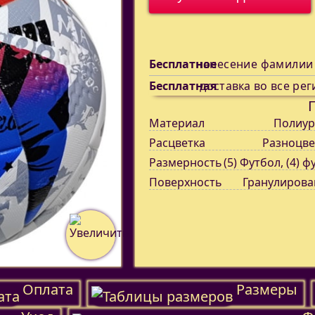
Бесплатное
нанесение фамилии
Бесплатная
доставка во все рег
Материал
Полиур
Расцветка
Разноцве
Размерность
(5) Футбол, (4) ф
Поверхность
Гранулирова
Оплата
Размеры