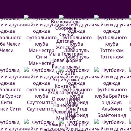
Депортиво
Атлетик
Валенсия
Бильбао
Все команды
Сборные
Клубы
Детская
Женская
Челси
Мы в Телеграм
Ливерпуль
Тоттенхэм
Новая форма
Манчестер
Распродажа
Сити
ЧМ 2018
Атрибутика
Контакты
Уход за формой
О компании
Нанесение
нси Сити
Саутгемптон
Реквизиты
Шеффилд
Брайтон энд
Мы в VK
Юнайтед
Хоув Альбион
Таблицы размеров