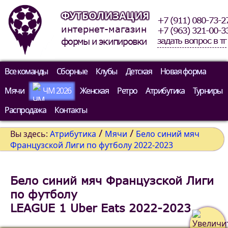
ФУТБОЛИЗАЦИЯ
+7 (911) 080-73-2
интернет-магазин
+7 (963) 321-00-3
задать вопрос в тг
формы и экипировки
Все команды
Сборные
Клубы
Детская
Новая форма
Мячи
ЧМ 2026
Женская
Ретро
Атрибутика
Турниры
Распродажа
Контакты
/
/
Вы здесь:
Атрибутика
Мячи
Бело синий мяч
Французской Лиги по футболу 2022-2023
Бело синий мяч Французской Лиги
по футболу
LEAGUE 1 Uber Eats 2022-2023